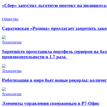
«Сбер» запустил льготную ипотеку на индивидуа
Общество
Саратовская «Родина» предлагает запретить зак
Технологии
Supermicro представила портфель серверов на б
производительности в 1,7 раза
Технологии
Роботизация в мире бьет новые рекорды: количе
Технологии
Элементы управления содержимым в Р7-Офис