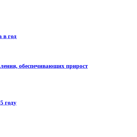
 в год
оления, обеспечивающих прирост
5 году