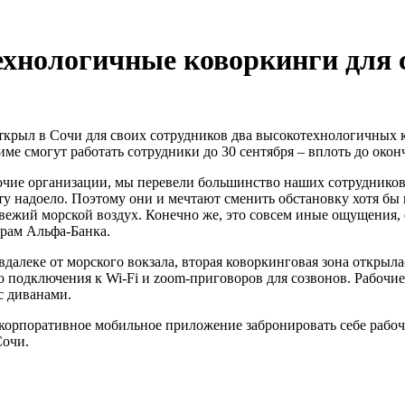
хнологичные коворкинги для 
ткрыл в Сочи для своих сотрудников два высокотехнологичных к
ме смогут работать сотрудники до 30 сентября – вплоть до окон
ие организации, мы перевели большинство наших сотрудников н
ту надоело. Поэтому они и мечтают сменить обстановку хотя бы 
свежий морской воздух. Конечно же, это совсем иные ощущения, 
драм Альфа-Банка.
вдалеке от морского вокзала, вторая коворкинговая зона откры
 подключения к Wi-Fi и zoom-приговоров для созвонов. Рабочи
с диванами.
з корпоративное мобильное приложение забронировать себе рабо
Сочи.