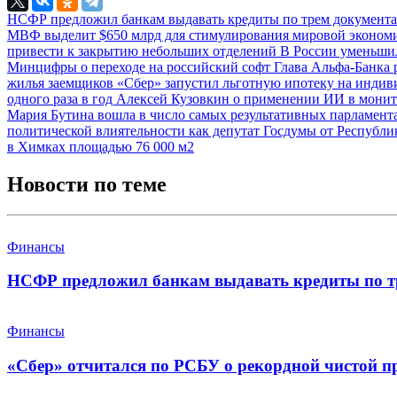
НСФР предложил банкам выдавать кредиты по трем документ
МВФ выделит $650 млрд для стимулирования мировой эконо
привести к закрытию небольших отделений
В России уменьши
Минцифры о переходе на российский софт
Глава Альфа-Банка 
жилья заемщиков
«Сбер» запустил льготную ипотеку на инди
одного раза в год
Алексей Кузовкин о применении ИИ в монит
Мария Бутина вошла в число самых результативных парламен
политической влиятельности как депутат Госдумы от Республ
в Химках площадью 76 000 м2
Новости по теме
Финансы
НСФР предложил банкам выдавать кредиты по т
Финансы
«Сбер» отчитался по РСБУ о рекордной чистой п