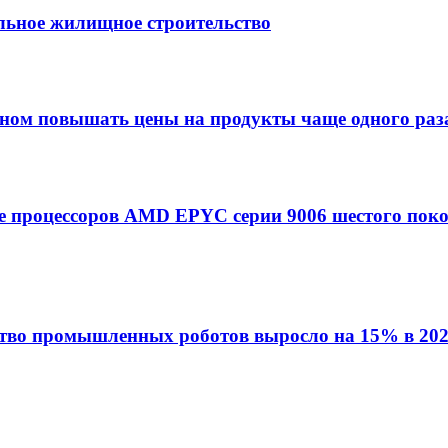
льное жилищное строительство
оном повышать цены на продукты чаще одного раза
азе процессоров AMD EPYC серии 9006 шестого пок
ство промышленных роботов выросло на 15% в 202