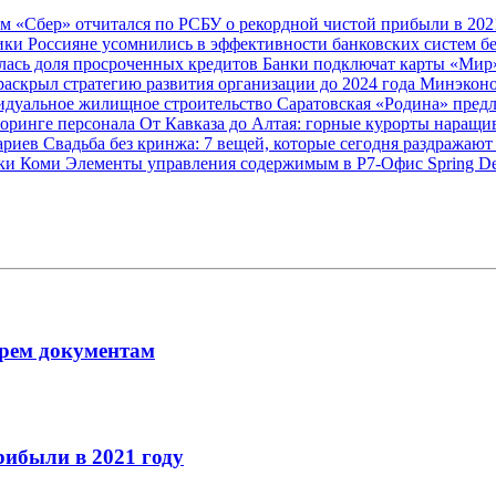
ам
«Сбер» отчитался по РСБУ о рекордной чистой прибыли в 202
мики
Россияне усомнились в эффективности банковских систем б
лась доля просроченных кредитов
Банки подключат карты «Мир»
раскрыл стратегию развития организации до 2024 года
Минэконо
видуальное жилищное строительство
Саратовская «Родина» предл
оринге персонала
От Кавказа до Алтая: горные курорты наращ
тариев
Свадьба без кринжа: 7 вещей, которые сегодня раздражают
ики Коми
Элементы управления содержимым в Р7-Офис
Spring D
рем документам
рибыли в 2021 году