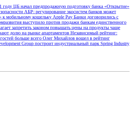
1 году
ЦБ начал предпродажную подготовку банка «Открытие»
езопасности
АБР: регулирование экосистем банков может
 к мобильному кошельку Apple Pay
Банки договорились с
мразвития выступило против продажи банкам единственного
агает запретить законом повышать цены на продукты чаще
ивают долю на рынке апартаментов
Независимый рейтинг:
 гостей больше всего
Олег Михайлов вошел в рейтинг
evelopment Group построит индустриальный парк Spring Industry