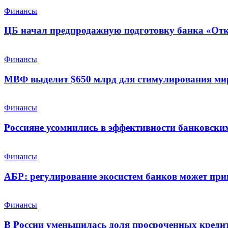
Финансы
ЦБ начал предпродажную подготовку банка «От
Финансы
МВФ выделит $650 млрд для стимулирования ми
Финансы
Россияне усомнились в эффективности банковских
Финансы
АБР: регулирование экосистем банков может при
Финансы
В России уменьшилась доля просроченных креди