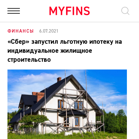
НОВОСТИ
ФИНАНСЫ
ОБЩЕСТВО
ПОЛИТИКА
БИЗ
ФИНАНСЫ
6.07.2021
«Сбер» запустил льготную ипотеку на
индивидуальное жилищное
строительство