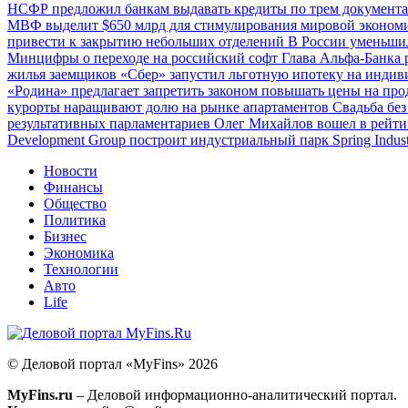
НСФР предложил банкам выдавать кредиты по трем документ
по
МВФ выделит $650 млрд для стимулирования мировой эконо
записям
привести к закрытию небольших отделений
В России уменьши
Минцифры о переходе на российский софт
Глава Альфа-Банка 
жилья заемщиков
«Сбер» запустил льготную ипотеку на инди
«Родина» предлагает запретить законом повышать цены на про
курорты наращивают долю на рынке апартаментов
Свадьба без
результативных парламентариев
Олег Михайлов вошел в рейти
Development Group построит индустриальный парк Spring Indus
Новости
Финансы
Общество
Политика
Бизнес
Экономика
Технологии
Авто
Life
© Деловой портал «MyFins» 2026
MyFins.ru
– Деловой информационно-аналитический портал.