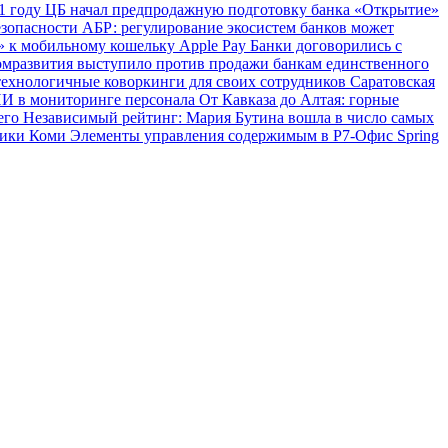
1 году
ЦБ начал предпродажную подготовку банка «Открытие»
езопасности
АБР: регулирование экосистем банков может
 к мобильному кошельку Apple Pay
Банки договорились с
мразвития выступило против продажи банкам единственного
технологичные коворкинги для своих сотрудников
Саратовская
ИИ в мониторинге персонала
От Кавказа до Алтая: горные
сего
Независимый рейтинг: Мария Бутина вошла в число самых
блики Коми
Элементы управления содержимым в Р7-Офис
Spring