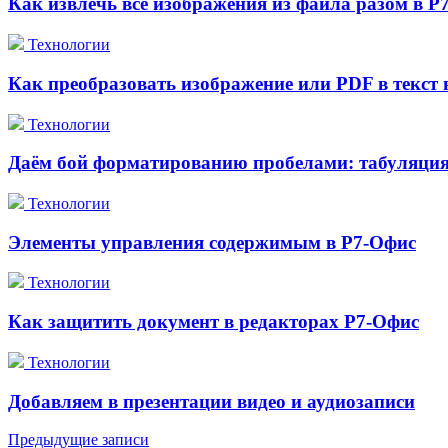
Как извлечь все изображения из файла разом в Р
Технологии
Как преобразовать изображение или PDF в текст
Технологии
Даём бой форматированию пробелами: табуляция 
Технологии
Элементы управления содержимым в Р7-Офис
Технологии
Как защитить документ в редакторах Р7-Офис
Технологии
Добавляем в презентации видео и аудиозаписи
Навигация
Предыдущие записи