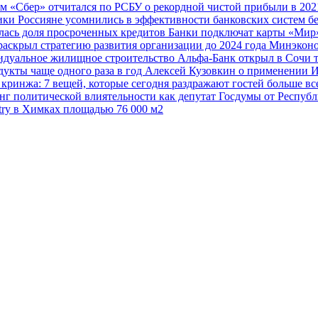
ам
«Сбер» отчитался по РСБУ о рекордной чистой прибыли в 202
мики
Россияне усомнились в эффективности банковских систем б
лась доля просроченных кредитов
Банки подключат карты «Мир»
раскрыл стратегию развития организации до 2024 года
Минэконо
видуальное жилищное строительство
Альфа-Банк открыл в Сочи 
дукты чаще одного раза в год
Алексей Кузовкин о применении 
 кринжа: 7 вещей, которые сегодня раздражают гостей больше в
нг политической влиятельности как депутат Госдумы от Респу
try в Химках площадью 76 000 м2