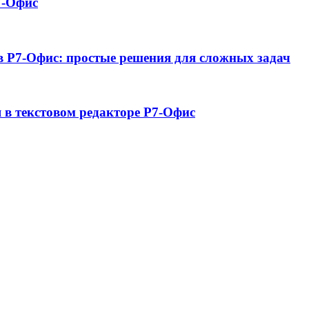
7-Офис
 в Р7-Офис: простые решения для сложных задач
в текстовом редакторе Р7-Офис