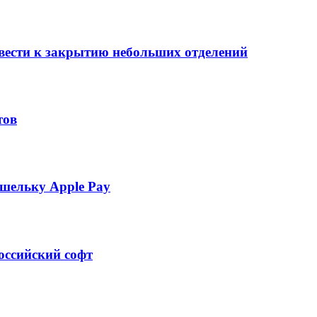
вести к закрытию небольших отделений
тов
шельку Apple Pay
оссийский софт