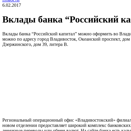
6.02.2017
Вклады банка “Российский к
Вклады банка “Российский капитал” можно оформить во Владив
можно по адресу город Владивосток, Океанский проспект, дом 1
Дзержинского, дом 39, литера В.
Региональный операционный офис «Владивостокский» филиала «
новом отделении предоставляет широкий комплекс банковских
денежные переводы или обмен валют. На сайте банка есть каль