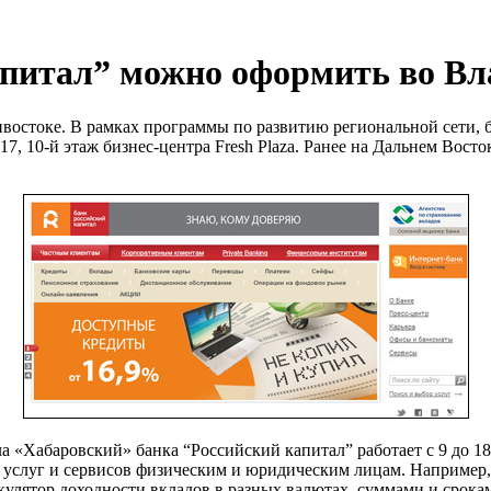
апитал” можно оформить во Вл
остоке. В рамках программы по развитию региональной сети, б
7, 10-й этаж бизнес-центра Fresh Plaza. Ранее на Дальнем Вост
Хабаровский» банка “Российский капитал” работает c 9 до 18 в
 услуг и сервисов физическим и юридическим лицам. Например,
кулятор доходности вкладов в разных валютах, суммами и срока