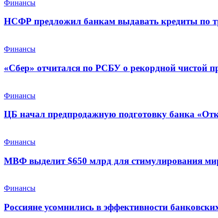
Финансы
НСФР предложил банкам выдавать кредиты по т
Финансы
«Сбер» отчитался по РСБУ о рекордной чистой п
Финансы
ЦБ начал предпродажную подготовку банка «От
Финансы
МВФ выделит $650 млрд для стимулирования ми
Финансы
Россияне усомнились в эффективности банковских