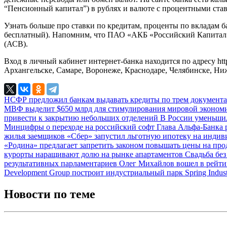
“Пенсионный капитал”) в рублях и валюте с процентными ставкам
Узнать больше про ставки по кредитам, проценты по вкладам б
бесплатный). Напомним, что ПАО «АКБ «Российский Капитал» 
(АСВ).
Вход в личный кабинет интернет-банка находится по адресу htt
Архангельске, Самаре, Воронеже, Краснодаре, Челябинске, Нижн
НСФР предложил банкам выдавать кредиты по трем документ
МВФ выделит $650 млрд для стимулирования мировой эконо
привести к закрытию небольших отделений
В России уменьши
Минцифры о переходе на российский софт
Глава Альфа-Банка 
жилья заемщиков
«Сбер» запустил льготную ипотеку на инди
«Родина» предлагает запретить законом повышать цены на про
курорты наращивают долю на рынке апартаментов
Свадьба без
результативных парламентариев
Олег Михайлов вошел в рейти
Development Group построит индустриальный парк Spring Indus
Новости по теме