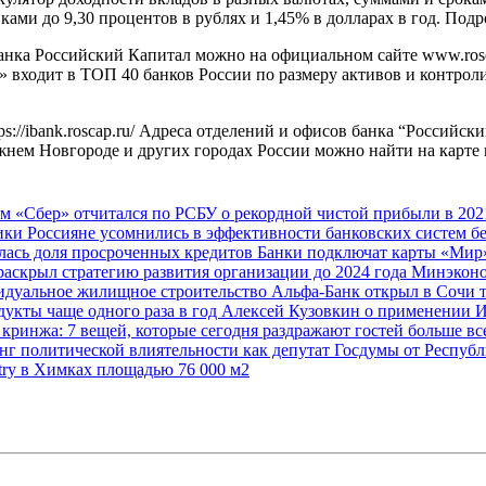
и до 9,30 процентов в рублях и 1,45% в долларах в год. Подробне
анка Российский Капитал можно на официальном сайте www.rosca
входит в ТОП 40 банков России по размеру активов и контрол
ps://ibank.roscap.ru/ Адреса отделений и офисов банка “Российс
ем Новгороде и других городах России можно найти на карте или
ам
«Сбер» отчитался по РСБУ о рекордной чистой прибыли в 202
мики
Россияне усомнились в эффективности банковских систем б
лась доля просроченных кредитов
Банки подключат карты «Мир»
раскрыл стратегию развития организации до 2024 года
Минэконо
видуальное жилищное строительство
Альфа-Банк открыл в Сочи 
дукты чаще одного раза в год
Алексей Кузовкин о применении 
 кринжа: 7 вещей, которые сегодня раздражают гостей больше в
нг политической влиятельности как депутат Госдумы от Респу
try в Химках площадью 76 000 м2