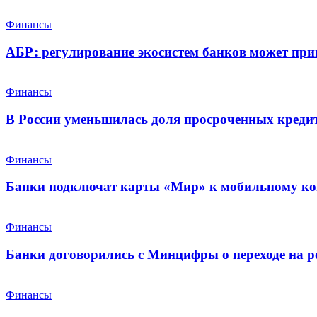
Финансы
АБР: регулирование экосистем банков может при
Финансы
В России уменьшилась доля просроченных креди
Финансы
Банки подключат карты «Мир» к мобильному ко
Финансы
Банки договорились с Минцифры о переходе на р
Финансы