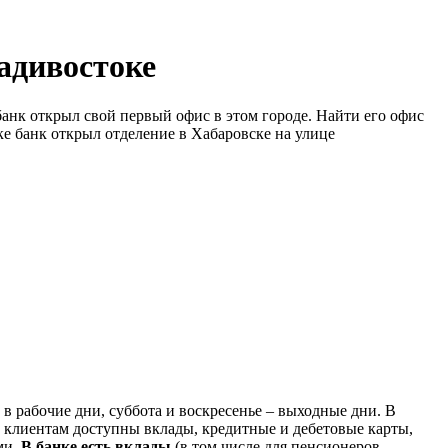
адивостоке
анк открыл свой первый офис в этом городе. Найти его офис
оке банк открыл отделение в Хабаровске на улице
 рабочие дни, суббота и воскресенье – выходные дни. В
 клиентам доступны вклады, кредитные и дебетовые карты,
ми.
В банке есть вклады
(в том числе для пенсионеров