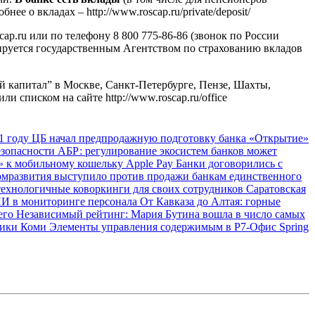
е о вкладах – http://www.roscap.ru/private/deposit/
p.ru или по телефону 8 800 775-86-86 (звонок по России
ируется государственным Агентством по страхованию вкладов
кий капитал” в Москве, Санкт-Петербурге, Пензе, Шахты,
 списком на сайте http://www.roscap.ru/office
1 году
ЦБ начал предпродажную подготовку банка «Открытие»
езопасности
АБР: регулирование экосистем банков может
 к мобильному кошельку Apple Pay
Банки договорились с
мразвития выступило против продажи банкам единственного
технологичные коворкинги для своих сотрудников
Саратовская
ИИ в мониторинге персонала
От Кавказа до Алтая: горные
сего
Независимый рейтинг: Мария Бутина вошла в число самых
блики Коми
Элементы управления содержимым в Р7-Офис
Spring