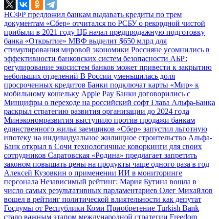
НСФР предложил банкам выдавать кредиты по трем
документам
«Сбер» отчитался по РСБУ о рекордной чистой
прибыли в 2021 году
ЦБ начал предпродажную подготовку
банка «Открытие»
МВФ выделит $650 млрд для
стимулирования мировой экономики
Россияне усомнились в
эффективности банковских систем безопасности
АБР:
регулирование экосистем банков может привести к закрытию
небольших отделений
В России уменьшилась доля
просроченных кредитов
Банки подключат карты «Мир» к
мобильному кошельку Apple Pay
Банки договорились с
Минцифры о переходе на российский софт
Глава Альфа-Банка
раскрыл стратегию развития организации до 2024 года
Минэкономразвития выступило против продажи банкам
единственного жилья заемщиков
«Сбер» запустил льготную
ипотеку на индивидуальное жилищное строительство
Альфа-
Банк открыл в Сочи технологичные коворкинги для своих
сотрудников
Саратовская «Родина» предлагает запретить
законом повышать цены на продукты чаще одного раза в год
Алексей Кузовкин о применении ИИ в мониторинге
персонала
Независимый рейтинг: Мария Бутина вошла в
число самых результативных парламентариев
Олег Михайлов
вошел в рейтинг политической влиятельности как депутат
Госдумы от Республики Коми
Приобретение Turkish Bank
стало важным этапом международной стратегии Freedom