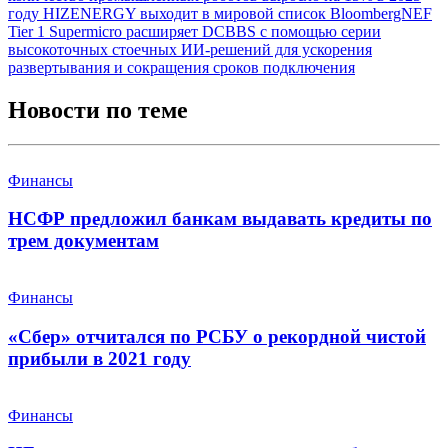
году
HIZENERGY выходит в мировой список BloombergNEF
Tier 1
Supermicro расширяет DCBBS с помощью серии
высокоточных стоечных ИИ-решений для ускорения
развертывания и сокращения сроков подключения
Новости по теме
Финансы
НСФР предложил банкам выдавать кредиты по
трем документам
Финансы
«Сбер» отчитался по РСБУ о рекордной чистой
прибыли в 2021 году
Финансы