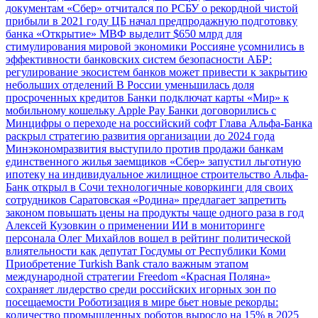
документам
«Сбер» отчитался по РСБУ о рекордной чистой
прибыли в 2021 году
ЦБ начал предпродажную подготовку
банка «Открытие»
МВФ выделит $650 млрд для
стимулирования мировой экономики
Россияне усомнились в
эффективности банковских систем безопасности
АБР:
регулирование экосистем банков может привести к закрытию
небольших отделений
В России уменьшилась доля
просроченных кредитов
Банки подключат карты «Мир» к
мобильному кошельку Apple Pay
Банки договорились с
Минцифры о переходе на российский софт
Глава Альфа-Банка
раскрыл стратегию развития организации до 2024 года
Минэкономразвития выступило против продажи банкам
единственного жилья заемщиков
«Сбер» запустил льготную
ипотеку на индивидуальное жилищное строительство
Альфа-
Банк открыл в Сочи технологичные коворкинги для своих
сотрудников
Саратовская «Родина» предлагает запретить
законом повышать цены на продукты чаще одного раза в год
Алексей Кузовкин о применении ИИ в мониторинге
персонала
Олег Михайлов вошел в рейтинг политической
влиятельности как депутат Госдумы от Республики Коми
Приобретение Turkish Bank стало важным этапом
международной стратегии Freedom
«Красная Поляна»
сохраняет лидерство среди российских игорных зон по
посещаемости
Роботизация в мире бьет новые рекорды:
количество промышленных роботов выросло на 15% в 2025