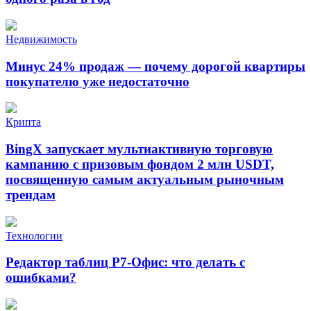
Недвижимость
Минус 24% продаж — почему дорогой квартиры
покупателю уже недостаточно
Крипта
BingX запускает мультиактивную торговую
кампанию с призовым фондом 2 млн USDT,
посвященную самым актуальным рыночным
трендам
Технологии
Редактор таблиц Р7-Офис: что делать с
ошибками?