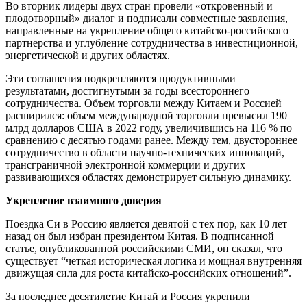
Во вторник лидеры двух стран провели «откровенный и
плодотворный» диалог и подписали совместные заявления,
направленные на укрепление общего китайско-российского
партнерства и углубление сотрудничества в инвестиционной,
энергетической и других областях.
Эти соглашения подкрепляются продуктивными
результатами, достигнутыми за годы всестороннего
сотрудничества. Объем торговли между Китаем и Россией
расширился: объем международной торговли превысил 190
млрд долларов США в 2022 году, увеличившись на 116 % по
сравнению с десятью годами ранее. Между тем, двустороннее
сотрудничество в области научно-технических инноваций,
трансграничной электронной коммерции и других
развивающихся областях демонстрирует сильную динамику.
Укрепление взаимного доверия
Поездка Си в Россию является девятой с тех пор, как 10 лет
назад он был избран президентом Китая. В подписанной
статье, опубликованной российскими СМИ, он сказал, что
существует “четкая историческая логика и мощная внутренняя
движущая сила для роста китайско-российских отношений”.
За последнее десятилетие Китай и Россия укрепили