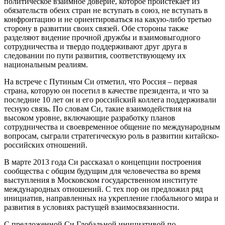
политическое взаимное доверие, которое проистекает из
обязательств обеих стран не вступать в союз, не вступать в
конфронтацию и не ориентироваться на какую-либо третью
сторону в развитии своих связей. Обе стороны также
разделяют видение прочной дружбы и взаимовыгодного
сотрудничества и твердо поддерживают друг друга в
следовании по пути развития, соответствующему их
национальным реалиям.
На встрече с Путиным Си отметил, что Россия – первая
страна, которую он посетил в качестве президента, и что за
последние 10 лет он и его российский коллега поддерживали
тесную связь. По словам Си, такие взаимодействия на
высоком уровне, включающие разработку планов
сотрудничества и своевременное общение по международным
вопросам, сыграли стратегическую роль в развитии китайско-
российских отношений.
В марте 2013 года Си рассказал о концепции построения
сообщества с общим будущим для человечества во время
выступления в Московском государственном институте
международных отношений. С тех пор он предложил ряд
инициатив, направленных на укрепление глобального мира и
развития в условиях растущей взаимосвязанности.
С предложенной Си Глобальной инициативой по