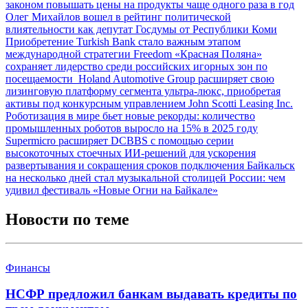
законом повышать цены на продукты чаще одного раза в год
Олег Михайлов вошел в рейтинг политической
влиятельности как депутат Госдумы от Республики Коми
Приобретение Turkish Bank стало важным этапом
международной стратегии Freedom
«Красная Поляна»
сохраняет лидерство среди российских игорных зон по
посещаемости
Holand Automotive Group расширяет свою
лизинговую платформу сегмента ультра-люкс, приобретая
активы под конкурсным управлением John Scotti Leasing Inc.
Роботизация в мире бьет новые рекорды: количество
промышленных роботов выросло на 15% в 2025 году
Supermicro расширяет DCBBS с помощью серии
высокоточных стоечных ИИ-решений для ускорения
развертывания и сокращения сроков подключения
Байкальск
на несколько дней стал музыкальной столицей России: чем
удивил фестиваль «Новые Огни на Байкале»
Новости по теме
Финансы
НСФР предложил банкам выдавать кредиты по