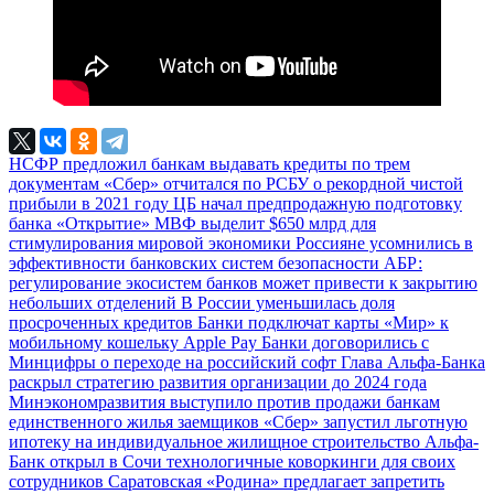
НСФР предложил банкам выдавать кредиты по трем
документам
«Сбер» отчитался по РСБУ о рекордной чистой
прибыли в 2021 году
ЦБ начал предпродажную подготовку
банка «Открытие»
МВФ выделит $650 млрд для
стимулирования мировой экономики
Россияне усомнились в
эффективности банковских систем безопасности
АБР:
регулирование экосистем банков может привести к закрытию
небольших отделений
В России уменьшилась доля
просроченных кредитов
Банки подключат карты «Мир» к
мобильному кошельку Apple Pay
Банки договорились с
Минцифры о переходе на российский софт
Глава Альфа-Банка
раскрыл стратегию развития организации до 2024 года
Минэкономразвития выступило против продажи банкам
единственного жилья заемщиков
«Сбер» запустил льготную
ипотеку на индивидуальное жилищное строительство
Альфа-
Банк открыл в Сочи технологичные коворкинги для своих
сотрудников
Саратовская «Родина» предлагает запретить