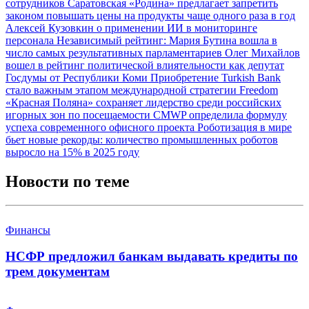
сотрудников
Саратовская «Родина» предлагает запретить
законом повышать цены на продукты чаще одного раза в год
Алексей Кузовкин о применении ИИ в мониторинге
персонала
Независимый рейтинг: Мария Бутина вошла в
число самых результативных парламентариев
Олег Михайлов
вошел в рейтинг политической влиятельности как депутат
Госдумы от Республики Коми
Приобретение Turkish Bank
стало важным этапом международной стратегии Freedom
«Красная Поляна» сохраняет лидерство среди российских
игорных зон по посещаемости
CMWP определила формулу
успеха современного офисного проекта
Роботизация в мире
бьет новые рекорды: количество промышленных роботов
выросло на 15% в 2025 году
Новости по теме
Финансы
НСФР предложил банкам выдавать кредиты по
трем документам