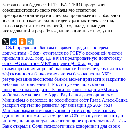
Заглядывая в будущее, REPT BATTERO продолжит
совершенствовать свою глобальную стратегию
преобразования энергии с целью продвижения глобальной
зеленой и низкоуглеродной идеи с разных точек зрения,
включая развитие технологий, входные данные для
исследований и разработок, инновационные продукты.
НСФР предложил банкам выдавать кредиты по трем
документам
«Сбер» отчитался по РСБУ о рекордной чистой
прибыли в 2021 году
ЦБ начал предпродажную подготовку
банка «Открытие»
МВФ выделит $650 млрд для
стимулирования мировой экономики
Россияне усомнились в
эффективности банковских систем безопасности
АБР:
регулирование экосистем банков может привести к закрытию
небольших отделений
В России уменьшилась доля
просроченных кредитов
Банки подключат карты «Мир» к
мобильному кошельку Apple Pay
Банки договорились с
Минцифры о переходе на российский софт
Глава Альфа-Банка
раскрыл стратегию развития организации до 2024 года
Минэкономразвития выступило против продажи банкам
единственного жилья заемщиков
«Сбер» запустил льготную
ипотеку на индивидуальное жилищное строительство
Альфа-
Банк открыл в Сочи технологичные коворкинги для своих