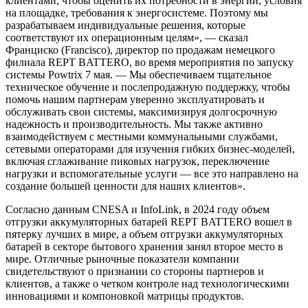
клиентами, чтобы оценить их потребности в энергии, условия
на площадке, требования к энергосистеме. Поэтому мы
разрабатываем индивидуальные решения, которые
соответствуют их операционным целям», — сказал
Франциско (Francisco), директор по продажам немецкого
филиала REPT BATTERO, во время мероприятия по запуску
системы Powtrix 7 мая. — Мы обеспечиваем тщательное
техническое обучение и послепродажную поддержку, чтобы
помочь нашим партнерам уверенно эксплуатировать и
обслуживать свои системы, максимизируя долгосрочную
надежность и производительность. Мы также активно
взаимодействуем с местными коммунальными службами,
сетевыми операторами для изучения гибких бизнес-моделей,
включая сглаживание пиковых нагрузок, переключение
нагрузки и вспомогательные услуги — все это направлено на
создание большей ценности для наших клиентов».
Согласно данным CNESA и InfoLink, в 2024 году объем
отгрузки аккумуляторных батарей REPT BATTERO вошел в
пятерку лучших в мире, а объем отгрузки аккумуляторных
батарей в секторе бытового хранения занял второе место в
мире. Отличные рыночные показатели компании
свидетельствуют о признании со стороны партнеров и
клиентов, а также о четком контроле над технологическими
инновациями и компоновкой матрицы продуктов.