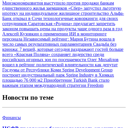
Минэкономразвития выступило против продажи банкам
единственного жилья заемщиков
«Сбер» запустил льготную
ипотеку на индивидуальное жилищное строительство
Альфа-
Банк открыл в Сочи технологичные коворкинги для своих
сотрудников
Саратовская «Родина» предлагает запретить
законом повышать цены на продукты чаще одного раза в год
Алексей Кузовкин о применении ИИ в мониторинге
персонала
Независимый рейтинг: Мария Бутина вошла в
число самых результативных парламентариев
Свадьба без
кринжа: 7 вещей, которые сегодня раздражают гостей больше
всего
«Красная Поляна» сохраняет лидерство среди
российских игорных зон по посещаемости
Олег Михайлов
вошел в рейтинг политической влиятельности как депутат
Госдумы от Республики Коми
Spring Development Group
построит индустриальный парк Spring Industry в Химках
площадью 76 000 м2
Приобретение Turkish Bank стало
важным этапом международной стратегии Freedom
Новости по теме
Финансы