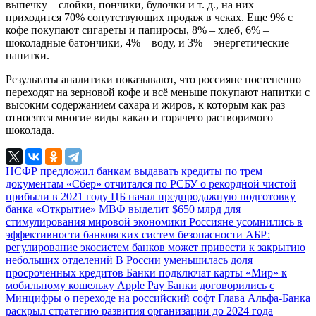
выпечку – слойки, пончики, булочки и т. д., на них
приходится 70% сопутствующих продаж в чеках. Еще 9% с
кофе покупают сигареты и папиросы, 8% – хлеб, 6% –
шоколадные батончики, 4% – воду, и 3% – энергетические
напитки.
Результаты аналитики показывают, что россияне постепенно
переходят на зерновой кофе и всё меньше покупают напитки с
высоким содержанием сахара и жиров, к которым как раз
относятся многие виды какао и горячего растворимого
шоколада.
НСФР предложил банкам выдавать кредиты по трем
документам
«Сбер» отчитался по РСБУ о рекордной чистой
прибыли в 2021 году
ЦБ начал предпродажную подготовку
банка «Открытие»
МВФ выделит $650 млрд для
стимулирования мировой экономики
Россияне усомнились в
эффективности банковских систем безопасности
АБР:
регулирование экосистем банков может привести к закрытию
небольших отделений
В России уменьшилась доля
просроченных кредитов
Банки подключат карты «Мир» к
мобильному кошельку Apple Pay
Банки договорились с
Минцифры о переходе на российский софт
Глава Альфа-Банка
раскрыл стратегию развития организации до 2024 года