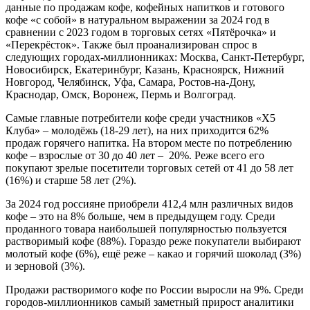
данные по продажам кофе, кофейных напитков и готового
кофе «с собой» в натуральном выражении за 2024 год в
сравнении с 2023 годом в торговых сетях «Пятёрочка» и
«Перекрёсток». Также был проанализирован спрос в
следующих городах-миллионниках: Москва, Санкт-Петербург,
Новосибирск, Екатеринбург, Казань, Красноярск, Нижний
Новгород, Челябинск, Уфа, Самара, Ростов-на-Дону,
Краснодар, Омск, Воронеж, Пермь и Волгоград.
Самые главные потребители кофе среди участников «X5
Клуба» – молодёжь (18-29 лет), на них приходится 62%
продаж горячего напитка. На втором месте по потреблению
кофе – взрослые от 30 до 40 лет – 20%. Реже всего его
покупают зрелые посетители торговых сетей от 41 до 58 лет
(16%) и старше 58 лет (2%).
За 2024 год россияне приобрели 412,4 млн различных видов
кофе – это на 8% больше, чем в предыдущем году. Среди
проданного товара наибольшей популярностью пользуется
растворимый кофе (88%). Гораздо реже покупатели выбирают
молотый кофе (6%), ещё реже – какао и горячий шоколад (3%)
и зерновой (3%).
Продажи растворимого кофе по России выросли на 9%. Среди
городов-миллионников самый заметный прирост аналитики