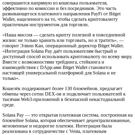
совершаются напрямую из кошелька пользователя,
эффективно по комиссии и без посредников. Это часть
развивающегося платежного направления PayFi от Bitget
Wallet, нацеленного на то, чтобы сделать криптовалюту
практичным инструментом для торговли.
«Наша миссия — сделать крипту полезной в повседневной
жизни: не только хранить или торговать, но и тратить», —
говорит Элвин Кан, операционный директор Bitget Wallet.
«Интеграция Solana Pay даёт пользователям быстрый и
доступный способ использовать криптовалюту по всему миру.
Вместе с возможностями трейдинга, стейкинга и
взаимодействия с DApp-ами Bitget Wallet становится
настоящей универсальной платформой для Solana и не
только».
Кошелёк поддерживает более 130 блокчейнов, предлагает
обмены через сотни DEX-ов и подключает пользователей к
тысячам Web3-приложений в безопасной некастодиальной
среде.
Solana Pay — это открытая платежная система, построенная на
блокчейне Solana, которая обеспечивает децентрализованные,
мгновенные и недорогие платежи. Интеграция была
реализована в сотрудничестве с Venta, платежным