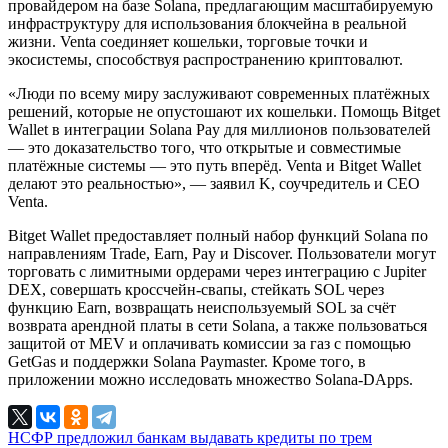
провайдером на базе Solana, предлагающим масштабируемую
инфраструктуру для использования блокчейна в реальной
жизни. Venta соединяет кошельки, торговые точки и
экосистемы, способствуя распространению криптовалют.
«Люди по всему миру заслуживают современных платёжных
решений, которые не опустошают их кошельки. Помощь Bitget
Wallet в интеграции Solana Pay для миллионов пользователей
— это доказательство того, что открытые и совместимые
платёжные системы — это путь вперёд. Venta и Bitget Wallet
делают это реальностью», — заявил K, соучредитель и CEO
Venta.
Bitget Wallet предоставляет полный набор функций Solana по
направлениям Trade, Earn, Pay и Discover. Пользователи могут
торговать с лимитными ордерами через интеграцию с Jupiter
DEX, совершать кроссчейн-свапы, стейкать SOL через
функцию Earn, возвращать неиспользуемый SOL за счёт
возврата арендной платы в сети Solana, а также пользоваться
защитой от MEV и оплачивать комиссии за газ с помощью
GetGas и поддержки Solana Paymaster. Кроме того, в
приложении можно исследовать множество Solana-DApps.
НСФР предложил банкам выдавать кредиты по трем