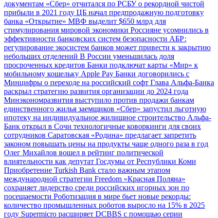
документам
«Сбер» отчитался по РСБУ о рекордной чистой
прибыли в 2021 году
ЦБ начал предпродажную подготовку
банка «Открытие»
МВФ выделит $650 млрд для
стимулирования мировой экономики
Россияне усомнились в
эффективности банковских систем безопасности
АБР:
регулирование экосистем банков может привести к закрытию
небольших отделений
В России уменьшилась доля
просроченных кредитов
Банки подключат карты «Мир» к
мобильному кошельку Apple Pay
Банки договорились с
Минцифры о переходе на российский софт
Глава Альфа-Банка
раскрыл стратегию развития организации до 2024 года
Минэкономразвития выступило против продажи банкам
единственного жилья заемщиков
«Сбер» запустил льготную
ипотеку на индивидуальное жилищное строительство
Альфа-
Банк открыл в Сочи технологичные коворкинги для своих
сотрудников
Саратовская «Родина» предлагает запретить
законом повышать цены на продукты чаще одного раза в год
Олег Михайлов вошел в рейтинг политической
влиятельности как депутат Госдумы от Республики Коми
Приобретение Turkish Bank стало важным этапом
международной стратегии Freedom
«Красная Поляна»
сохраняет лидерство среди российских игорных зон по
посещаемости
Роботизация в мире бьет новые рекорды:
количество промышленных роботов выросло на 15% в 2025
году
Supermicro расширяет DCBBS с помощью серии