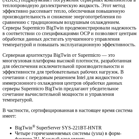
теплопроводную диэлектрическую жидкость. Этот метод
эффективно рассеивает тепло, обеспечивая повышенную
производительность и снижение энергопотребления по
сравнению с традиционным воздушным охлаждением.
Серверы Supermicro BigTwin продемонстрировали надежность
в соответствии со спецификациями OCP и позволяют центрам
обработки данных достигать улучшенного управления
температурой и повышать эксплуатационную эффективность.
Серверная архитектура BigTwin от Supermicro — это
многоузловая платформа высокой плотности, разработанная
для обеспечения исключительной производительности и
эффективности для требовательных рабочих нагрузок. В
сочетании с передовым решением Intel для жидкостного
иммерсионного охлаждения центров обработки данных
серверы Supermicro BigTwin предлагают убедительное
сочетание вычислительной мощности и управления
температурой.
В частности, сертифицированная в настоящее время система
имеет:
®
BigTwin
SuperServer SYS-221BT-HNTR
Четыре горячезаменяемых системы (узла) в форм-
факторе 2U. Каждый узел имеет: