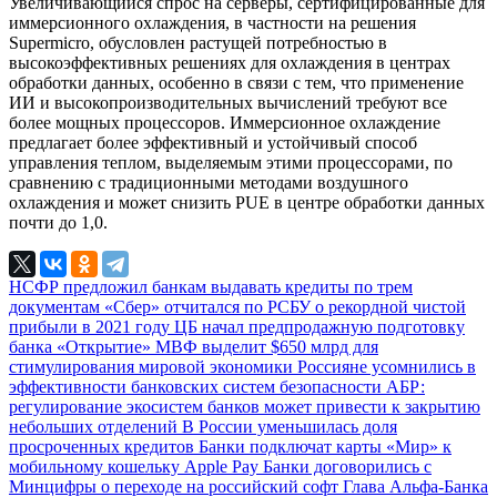
Увеличивающийся спрос на серверы, сертифицированные для
иммерсионного охлаждения, в частности на решения
Supermicro, обусловлен растущей потребностью в
высокоэффективных решениях для охлаждения в центрах
обработки данных, особенно в связи с тем, что применение
ИИ и высокопроизводительных вычислений требуют все
более мощных процессоров. Иммерсионное охлаждение
предлагает более эффективный и устойчивый способ
управления теплом, выделяемым этими процессорами, по
сравнению с традиционными методами воздушного
охлаждения и может снизить PUE в центре обработки данных
почти до 1,0.
НСФР предложил банкам выдавать кредиты по трем
документам
«Сбер» отчитался по РСБУ о рекордной чистой
прибыли в 2021 году
ЦБ начал предпродажную подготовку
банка «Открытие»
МВФ выделит $650 млрд для
стимулирования мировой экономики
Россияне усомнились в
эффективности банковских систем безопасности
АБР:
регулирование экосистем банков может привести к закрытию
небольших отделений
В России уменьшилась доля
просроченных кредитов
Банки подключат карты «Мир» к
мобильному кошельку Apple Pay
Банки договорились с
Минцифры о переходе на российский софт
Глава Альфа-Банка