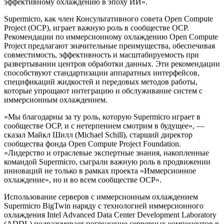
эффективному охлаждению в эпоху ИИ».
Supermicro, как член Консультативного совета Open Compute
Project (OCP), играет важную роль в сообществе OCP.
Рекомендации по иммерсионному охлаждению Open Compute
Project предлагают значительные преимущества, обеспечивая
совместимость, эффективность и масштабируемость при
развертывании центров обработки данных. Эти рекомендации
способствуют стандартизации аппаратных интерфейсов,
спецификаций жидкостей и передовых методов работы,
которые упрощают интеграцию и обслуживание систем с
иммерсионным охлаждением.
«Мы благодарны за ту роль, которую Supermicro играет в
сообществе OCP, и с нетерпением смотрим в будущее», —
сказал Майкл Шилл (Michael Schill), старший директор
сообщества фонда Open Compute Project Foundation.
«Лидерство и отраслевые экспертные знания, накопленные
командой Supermicro, сыграли важную роль в продвижении
инноваций не только в рамках проекта «Иммерсионное
охлаждение», но и во всем сообществе OCP».
Использование серверов с иммерсионным охлаждением
Supermicro BigTwin наряду с технологией иммерсионного
охлаждения Intel Advanced Data Center Development Laboratory
(ADDL) подразумевает погружение серверных компонентов в