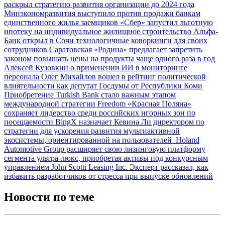
раскрыл стратегию развития организации до 2024 года
Минэкономразвития выступило против продажи банкам
единственного жилья заемщиков
«Сбер» запустил льготную
ипотеку на индивидуальное жилищное строительство
Альфа-
Банк открыл в Сочи технологичные коворкинги для своих
сотрудников
Саратовская «Родина» предлагает запретить
законом повышать цены на продукты чаще одного раза в год
Алексей Кузовкин о применении ИИ в мониторинге
персонала
Олег Михайлов вошел в рейтинг политической
влиятельности как депутат Госдумы от Республики Коми
Приобретение Turkish Bank стало важным этапом
международной стратегии Freedom
«Красная Поляна»
сохраняет лидерство среди российских игорных зон по
посещаемости
BingX назначает Кевина Ли директором по
стратегии для ускорения развития мультиактивной
экосистемы, ориентированной на пользователей
Holand
Automotive Group расширяет свою лизинговую платформу
сегмента ультра-люкс, приобретая активы под конкурсным
управлением John Scotti Leasing Inc.
Эксперт рассказал, как
избавить разработчиков от стресса при выпуске обновлений
Новости по теме