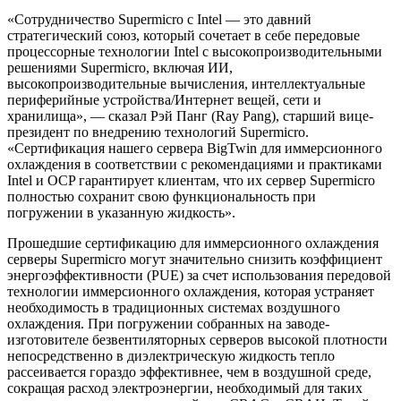
«Сотрудничество Supermicro с Intel — это давний
стратегический союз, который сочетает в себе передовые
процессорные технологии Intel с высокопроизводительными
решениями Supermicro, включая ИИ,
высокопроизводительные вычисления, интеллектуальные
периферийные устройства/Интернет вещей, сети и
хранилища», — сказал Рэй Панг (Ray Pang), старший вице-
президент по внедрению технологий Supermicro.
«Сертификация нашего сервера BigTwin для иммерсионного
охлаждения в соответствии с рекомендациями и практиками
Intel и OCP гарантирует клиентам, что их сервер Supermicro
полностью сохранит свою функциональность при
погружении в указанную жидкость».
Прошедшие сертификацию для иммерсионного охлаждения
серверы Supermicro могут значительно снизить коэффициент
энергоэффективности (PUE) за счет использования передовой
технологии иммерсионного охлаждения, которая устраняет
необходимость в традиционных системах воздушного
охлаждения. При погружении собранных на заводе-
изготовителе безвентиляторных серверов высокой плотности
непосредственно в диэлектрическую жидкость тепло
рассеивается гораздо эффективнее, чем в воздушной среде,
сокращая расход электроэнергии, необходимый для таких