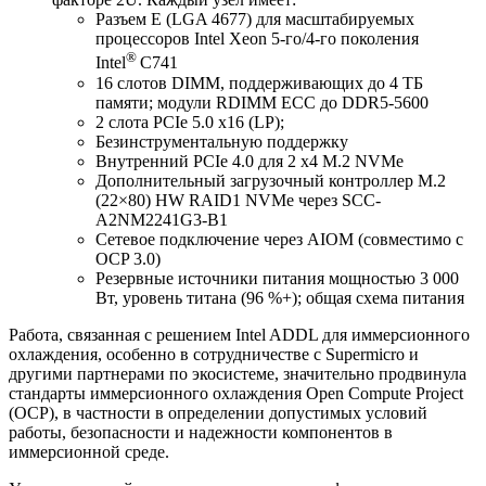
Разъем E (LGA 4677) для масштабируемых
процессоров Intel Xeon 5-го/4-го поколения
®
Intel
C741
16 слотов DIMM, поддерживающих до 4 ТБ
памяти; модули RDIMM ECC до DDR5-5600
2 слота PCIe 5.0 x16 (LP);
Безинструментальную поддержку
Внутренний PCIe 4.0 для 2 x4 M.2 NVMe
Дополнительный загрузочный контроллер M.2
(22×80) HW RAID1 NVMe через SCC-
A2NM2241G3-B1
Сетевое подключение через AIOM (совместимо с
OCP 3.0)
Резервные источники питания мощностью 3 000
Вт, уровень титана (96 %+); общая схема питания
Работа, связанная с решением Intel ADDL для иммерсионного
охлаждения, особенно в сотрудничестве с Supermicro и
другими партнерами по экосистеме, значительно продвинула
стандарты иммерсионного охлаждения Open Compute Project
(OCP), в частности в определении допустимых условий
работы, безопасности и надежности компонентов в
иммерсионной среде.