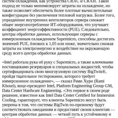
систем охлаждения, как устройства CRAC и CRAH. Такой
подход не только минимизирует затраты на охлаждение, но
также позволяет обеспечить более плотные вычислительные
конфигурации без увеличения тепловой нагрузки. Более того,
упразднение внутренних вентиляторов сервера снижает
общее энергопотребление ИТ-оборудования, что улучшает
коэффициент энергоэффективности (PUE). Следовательно,
центры обработки данных, использующие серверы с
иммерсионным охлаждением Supermicro, способны достигать
значений PUE, близких к 1,05 или ниже, значительно снижая
затраты на электроэнергию и воздействие на окружающую
среду всего центра обработки данных.
«Intel работала рука об руку с Supermicro, а также ключевыми
поставщиками резервуаров и специальных жидкостей, чтобы
сертифицировать свою многоузловую систему BigTwin®,
пройдя тщательное тестирование, которого требует
иммерсионное охлаждение», — сказал Рами Хури (Rami
Khouri), вице-президент Intel, Platform Engineering Group GM,
Data Center Hardware Engineering. «Это первое в своем роде
решение, известное как Intel Data Center Certified for Immersion
Cooling, гарантирует, что клиенты Supermicro могут быть
уверены в том, что системы BigTwin по-прежнему будут
соответствовать ожиданиям и предоставят своим клиентам —
центрам обработки данных — четкий путь к устойчивому и