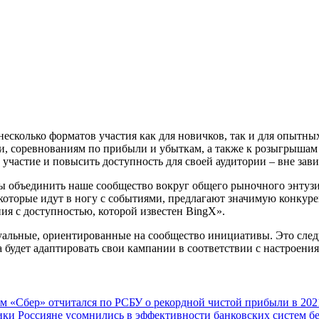
несколько форматов участия как для новичков, так и для опытн
, соревнованиям по прибыли и убыткам, а также к розыгрышам 
участие и повысить доступность для своей аудитории – вне зави
обы объединить наше сообщество вокруг общего рыночного энтузи
которые идут в ногу с событиями, предлагают значимую конкур
ния с доступностью, которой известен BingX».
альные, ориентированные на сообщество инициативы. Это следу
будет адаптировать свои кампании в соответствии с настроени
ам
«Сбер» отчитался по РСБУ о рекордной чистой прибыли в 202
мики
Россияне усомнились в эффективности банковских систем б