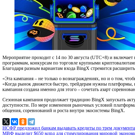
Мероприятие проходит с 14 по 30 августа (UTC+8) и включает 
программам, конкурсам по торговле крупными криптовалютами
Благодаря разным вариантам входа BingX стремится расширить 
«Эта кампания – не только о вознаграждениях, но и о том, чт
«Когда рынок движется быстро, трейдерам нужны платформы, 
кампания создана именно для этого – сочетать азарт соревнова
Сезонная кампания продолжает традицию BingX запускать акту
доступности. По мере изменения рыночных условий платформа 
общения, соревнований и роста внутри экосистемы BingX.
НСФР предложил банкам выдавать кредиты по трем документ
МВФ выделит $650 млрд для стимулирования мировой эконо