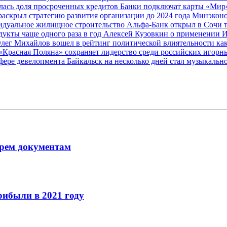
лась доля просроченных кредитов
Банки подключат карты «Мир»
раскрыл стратегию развития организации до 2024 года
Минэконо
видуальное жилищное строительство
Альфа-Банк открыл в Сочи 
дукты чаще одного раза в год
Алексей Кузовкин о применении 
лег Михайлов вошел в рейтинг политической влиятельности ка
«Красная Поляна» сохраняет лидерство среди российских игорн
сфере девелопмента
Байкальск на несколько дней стал музыкальн
рем документам
рибыли в 2021 году