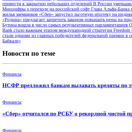
привести к закрытию небольших отделений
В России уменьши
Минцифры о переходе на российский софт
Глава Альфа-Банка 
жилья заемщиков
«Сбер» запустил льготную ипотеку на инди
«Родина» предлагает запретить законом повышать цены на про
Бутина вошла в число самых результативных парламентариев
О
Bank стало важным этапом международной стратегии Freedom
стали одними из главных победителей федеральной премии в 
Байкале»
Новости по теме
Финансы
НСФР предложил банкам выдавать кредиты по т
Финансы
«Сбер» отчитался по РСБУ о рекордной чистой п
Финансы