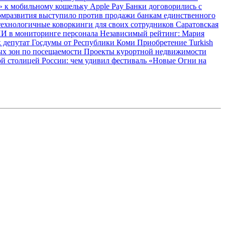
 к мобильному кошельку Apple Pay
Банки договорились с
мразвития выступило против продажи банкам единственного
технологичные коворкинги для своих сотрудников
Саратовская
ИИ в мониторинге персонала
Независимый рейтинг: Мария
к депутат Госдумы от Республики Коми
Приобретение Turkish
ых зон по посещаемости
Проекты курортной недвижимости
ой столицей России: чем удивил фестиваль «Новые Огни на