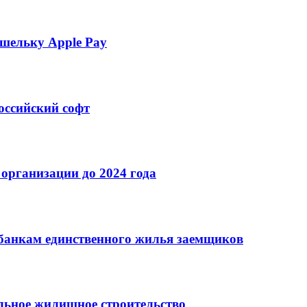
шельку Apple Pay
оссийский софт
организации до 2024 года
банкам единственного жилья заемщиков
льное жилищное строительство