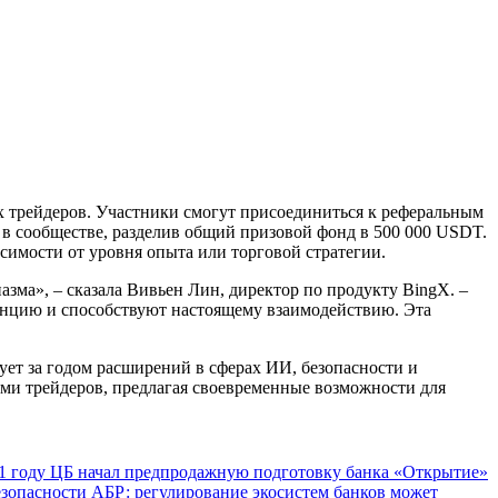
ых трейдеров. Участники смогут присоединиться к реферальным
в сообществе, разделив общий призовой фонд в 500 000 USDT.
симости от уровня опыта или торговой стратегии.
азма», – сказала Вивьен Лин, директор по продукту BingX. –
енцию и способствуют настоящему взаимодействию. Эта
ет за годом расширений в сферах ИИ, безопасности и
ями трейдеров, предлагая своевременные возможности для
1 году
ЦБ начал предпродажную подготовку банка «Открытие»
езопасности
АБР: регулирование экосистем банков может