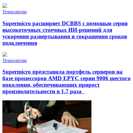
Технологии
Supermicro расширяет DCBBS с помощью серии
высокоточных стоечных ИИ-решений для
ускорения развертывания и сокращения сроков
подключения
Технологии
Supermicro представила портфель серверов на
базе процессоров AMD EPYC серии 9006 шестого
поколения, обеспечивающих прирост
производительности в 1,7 раза