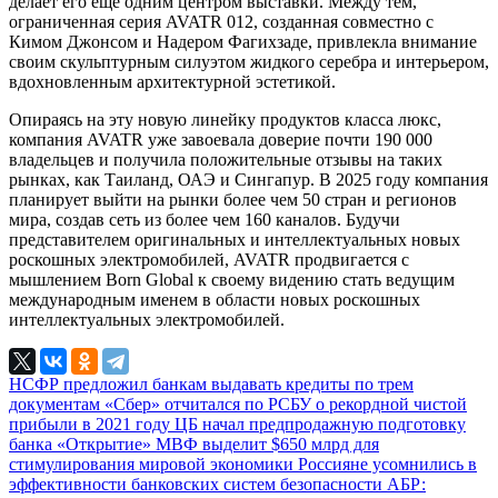
делает его еще одним центром выставки. Между тем,
ограниченная серия AVATR 012, созданная совместно с
Кимом Джонсом и Надером Фагихзаде, привлекла внимание
своим скульптурным силуэтом жидкого серебра и интерьером,
вдохновленным архитектурной эстетикой.
Опираясь на эту новую линейку продуктов класса люкс,
компания AVATR уже завоевала доверие почти 190 000
владельцев и получила положительные отзывы на таких
рынках, как Таиланд, ОАЭ и Сингапур. В 2025 году компания
планирует выйти на рынки более чем 50 стран и регионов
мира, создав сеть из более чем 160 каналов. Будучи
представителем оригинальных и интеллектуальных новых
роскошных электромобилей, AVATR продвигается с
мышлением Born Global к своему видению стать ведущим
международным именем в области новых роскошных
интеллектуальных электромобилей.
НСФР предложил банкам выдавать кредиты по трем
документам
«Сбер» отчитался по РСБУ о рекордной чистой
прибыли в 2021 году
ЦБ начал предпродажную подготовку
банка «Открытие»
МВФ выделит $650 млрд для
стимулирования мировой экономики
Россияне усомнились в
эффективности банковских систем безопасности
АБР: