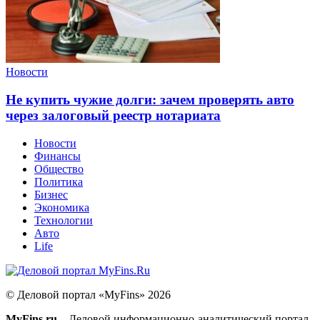
Новости
Не купить чужие долги: зачем проверять авто
через залоговый реестр нотариата
Новости
Финансы
Общество
Политика
Бизнес
Экономика
Технологии
Авто
Life
© Деловой портал «MyFins» 2026
MyFins.ru
– Деловой информационно-аналитический портал.