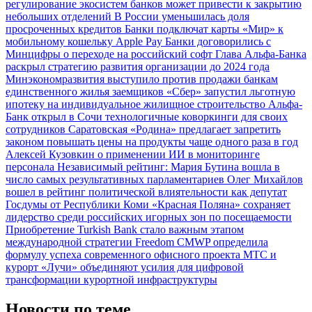
регулирование экосистем банков может привести к закрытию
небольших отделений
В России уменьшилась доля
просроченных кредитов
Банки подключат карты «Мир» к
мобильному кошельку Apple Pay
Банки договорились с
Минцифры о переходе на российский софт
Глава Альфа-Банка
раскрыл стратегию развития организации до 2024 года
Минэкономразвития выступило против продажи банкам
единственного жилья заемщиков
«Сбер» запустил льготную
ипотеку на индивидуальное жилищное строительство
Альфа-
Банк открыл в Сочи технологичные коворкинги для своих
сотрудников
Саратовская «Родина» предлагает запретить
законом повышать цены на продукты чаще одного раза в год
Алексей Кузовкин о применении ИИ в мониторинге
персонала
Независимый рейтинг: Мария Бутина вошла в
число самых результативных парламентариев
Олег Михайлов
вошел в рейтинг политической влиятельности как депутат
Госдумы от Республики Коми
«Красная Поляна» сохраняет
лидерство среди российских игорных зон по посещаемости
Приобретение Turkish Bank стало важным этапом
международной стратегии Freedom
CMWP определила
формулу успеха современного офисного проекта
МТС и
курорт «Лучи» объединяют усилия для цифровой
трансформации курортной инфраструктуры
Новости по теме