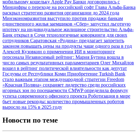
мобильному кошельку Apple Pay
Банки договорились с
Минцифры о переходе на российский софт
Глава Альфа-Банка
раскрыл стратегию развития организации до 2024 года
Минэкономразвития выступило против продажи банкам
единственного жилья заемщиков
«Сбер» запустил льготную
ипотеку на индивидуальное жилищное строительство
Альфа-
Банк открыл в Сочи технологичные коворкинги для своих
сотрудников
Саратовская «Родина» предлагает запретить
законом повышать цены на продукты чаще одного раза в год
Алексей Кузовкин о применении ИИ в мониторинге
персонала
Независимый рейтинг: Мария Бутина вошла в
число самых результативных парламентариев
Олег Михайлов
вошел в рейтинг политической влиятельности как депутат
Госдумы от Республики Коми
Приобретение Turkish Bank
стало важным этапом международной стратегии Freedom
«Красная Поляна» сохраняет лидерство среди российских
игорных зон по посещаемости
CMWP определила формулу
успеха современного офисного проекта
Роботизация в мире
бьет новые рекорды: количество промышленных роботов
выросло на 15% в 2025 году
Новости по теме