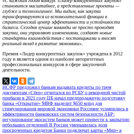
«С каждым годом конкурс «Лидер конкурентных закупок»
становится масштабнее, а представленные проекты —
глубже и технологичнее. Мы видим, как закупки
трансформируются из вспомогательной функции в
стратегический центр эффективности и устойчивости
бизнеса. Сегодня лучшие команды не просто проводят
закупки, они управляют изменениями, создают новые
стандарты взаимодействия с поставщиками и вносят
реальный вклад в развитие экономики».
Премия «Лидер конкурентных закупок» учреждена в 2012
году и является одним из наиболее авторитетных
профессиональных конкурсов в сфере закупочной
деятельности.
НСФР предложил банкам выдавать кредиты по трем
документам
«Сбер» отчитался по РСБУ о рекордной чистой
прибыли в 2021 году
ЦБ начал предпродажную подготовку
банка «Открытие»
МВФ выделит $650 млрд для
стимулирования мировой экономики
Россияне усомнились в
эффективности банковских систем безопасности
АБР:
регулирование экосистем банков может привести к закрытию
небольших отделений
В России уменьшилась доля
просроченных кредитов
Банки подключат карты «Мир» к