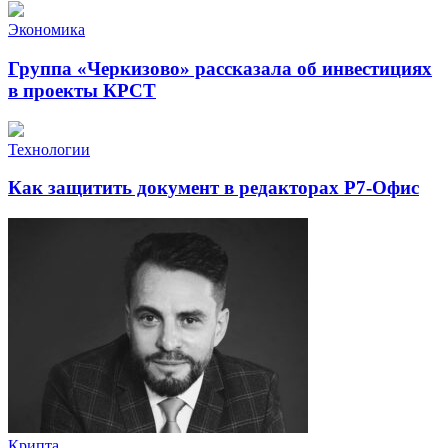
Экономика
Группа «Черкизово» рассказала об инвестициях
в проекты КРСТ
Технологии
Как защитить документ в редакторах Р7-Офис
Крипта