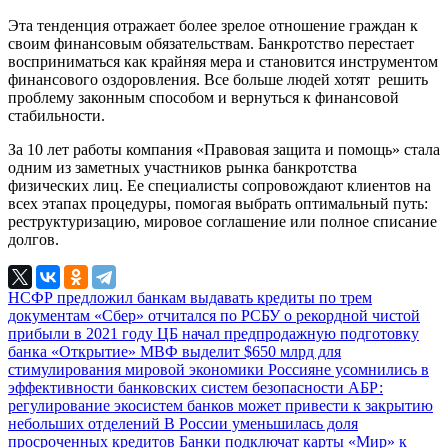
Эта тенденция отражает более зрелое отношение граждан к
своим финансовым обязательствам. Банкротство перестает
восприниматься как крайняя мера и становится инструментом
финансового оздоровления. Все больше людей хотят решить
проблему законным способом и вернуться к финансовой
стабильности.
За 10 лет работы компания «Правовая защита и помощь» стала
одним из заметных участников рынка банкротства
физических лиц. Ее специалисты сопровождают клиентов на
всех этапах процедуры, помогая выбрать оптимальный путь:
реструктуризацию, мировое соглашение или полное списание
долгов.
НСФР предложил банкам выдавать кредиты по трем
документам
«Сбер» отчитался по РСБУ о рекордной чистой
прибыли в 2021 году
ЦБ начал предпродажную подготовку
банка «Открытие»
МВФ выделит $650 млрд для
стимулирования мировой экономики
Россияне усомнились в
эффективности банковских систем безопасности
АБР:
регулирование экосистем банков может привести к закрытию
небольших отделений
В России уменьшилась доля
просроченных кредитов
Банки подключат карты «Мир» к