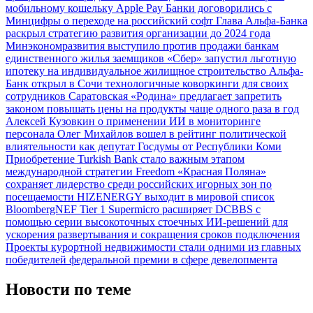
мобильному кошельку Apple Pay
Банки договорились с
Минцифры о переходе на российский софт
Глава Альфа-Банка
раскрыл стратегию развития организации до 2024 года
Минэкономразвития выступило против продажи банкам
единственного жилья заемщиков
«Сбер» запустил льготную
ипотеку на индивидуальное жилищное строительство
Альфа-
Банк открыл в Сочи технологичные коворкинги для своих
сотрудников
Саратовская «Родина» предлагает запретить
законом повышать цены на продукты чаще одного раза в год
Алексей Кузовкин о применении ИИ в мониторинге
персонала
Олег Михайлов вошел в рейтинг политической
влиятельности как депутат Госдумы от Республики Коми
Приобретение Turkish Bank стало важным этапом
международной стратегии Freedom
«Красная Поляна»
сохраняет лидерство среди российских игорных зон по
посещаемости
HIZENERGY выходит в мировой список
BloombergNEF Tier 1
Supermicro расширяет DCBBS с
помощью серии высокоточных стоечных ИИ-решений для
ускорения развертывания и сокращения сроков подключения
Проекты курортной недвижимости стали одними из главных
победителей федеральной премии в сфере девелопмента
Новости по теме