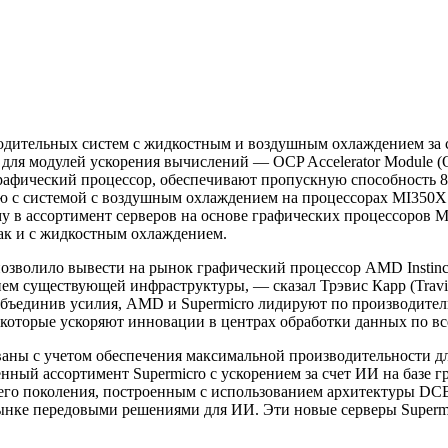
водительных систем с жидкостным и воздушным охлаждением за 
для модулей ускорения вычислений — OCP Accelerator Module (
рафический процессор, обеспечивают пропускную способность 8
ю с системой с воздушным охлаждением на процессорах MI350X 
у в ассортимент серверов на основе графических процессоров 
ак и с жидкостным охлаждением.
позволило вывести на рынок графический процессор AMD Instin
ем существующей инфраструктуры, — сказал Трэвис Карр (Travi
бъединив усилия, AMD и Supermicro лидируют по производител
оторые ускоряют инновации в центрах обработки данных по вс
аны с учетом обеспечения максимальной производительности дл
ный ассортимент Supermicro с ускорением за счет ИИ на базе г
его поколения, построенным с использованием архитектуры D
нке передовыми решениями для ИИ. Эти новые серверы Supermi