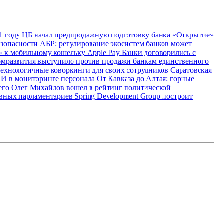
1 году
ЦБ начал предпродажную подготовку банка «Открытие»
езопасности
АБР: регулирование экосистем банков может
 к мобильному кошельку Apple Pay
Банки договорились с
мразвития выступило против продажи банкам единственного
технологичные коворкинги для своих сотрудников
Саратовская
ИИ в мониторинге персонала
От Кавказа до Алтая: горные
сего
Олег Михайлов вошел в рейтинг политической
ивных парламентариев
Spring Development Group построит