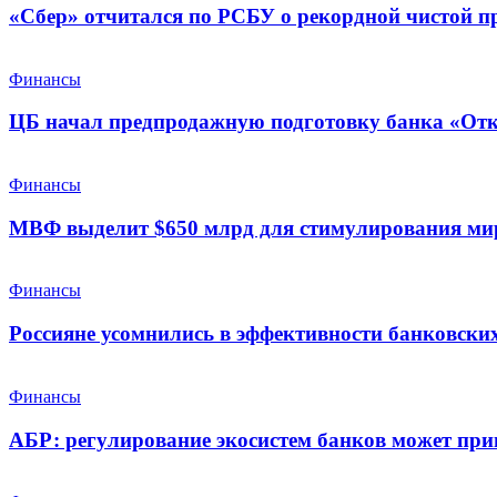
«Сбер» отчитался по РСБУ о рекордной чистой п
Финансы
ЦБ начал предпродажную подготовку банка «От
Финансы
МВФ выделит $650 млрд для стимулирования ми
Финансы
Россияне усомнились в эффективности банковских
Финансы
АБР: регулирование экосистем банков может при