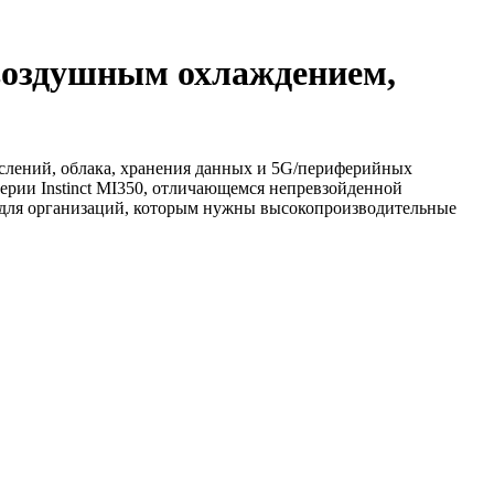
 воздушным охлаждением,
слений, облака, хранения данных и 5G/периферийных
рии Instinct MI350, отличающемся непревзойденной
у для организаций, которым нужны высокопроизводительные