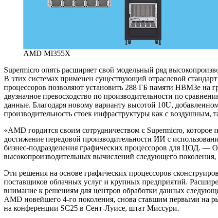
AMD MI355X
Supermicro опять расширяет свой модельный ряд высокопроиз
В этих системах применен существующий отраслевой стандарт 
процессоров позволяют установить 288 ГБ памяти HBM3e на г
двузначное превосходство по производительности по сравнени
данные. Благодаря новому варианту высотой 10U, добавленном
производительность стоек инфраструктуры как с воздушным, т
«AMD гордится своим сотрудничеством с Supermicro, которое 
достижение передовой производительности ИИ с использовани
бизнес-подразделения графических процессоров для ЦОД. — О
высокопроизводительных вычислений следующего поколения, к
Эти решения на основе графических процессоров сконструиров
поставщиков облачных услуг и крупных предприятий. Расширен
внимание к решениям для центров обработки данных следующ
AMD новейшего 4-го поколения, снова ставшим первыми на ры
на конференции SC25 в Сент-Луисе, штат Миссури.