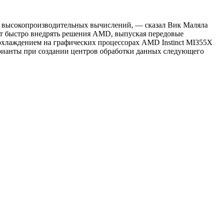
и высокопроизводительных вычислений, — сказал Вик Маляла
ет быстро внедрять решения AMD, выпуская передовые
охлаждением на графических процессорах AMD Instinct MI355X
арианты при создании центров обработки данных следующего