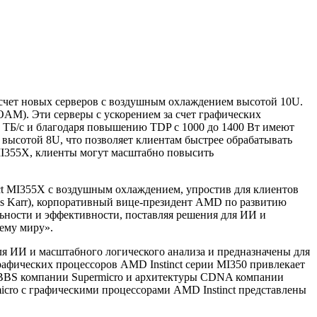
счет новых серверов с воздушным охлаждением высотой 10U.
OAM). Эти серверы с ускорением за счет графических
 ТБ/с и благодаря повышению TDP c 1000 до 1400 Вт имеют
высотой 8U, что позволяет клиентам быстрее обрабатывать
MI355X, клиенты могут масштабно повысить
ct MI355X с воздушным охлаждением, упростив для клиентов
s Karr), корпоративный вице-президент AMD по развитию
ьности и эффективности, поставляя решения для ИИ и
ему миру».
я ИИ и масштабного логического анализа и предназначены для
рафических процессоров AMD Instinct серии MI350 привлекает
CBBS компании Supermicro и архитектуры CDNA компании
cro с графическими процессорами AMD Instinct представлены