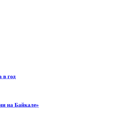
 в год
ни на Байкале»