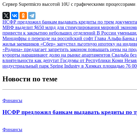
Сервер Supermicro высотой 10U с графическими процессорами 
НСФР предложил банкам выдавать кредиты по трем документ
МВФ выделит $650 млрд для стимулирования мировой эконо
привести к закрытию небольших отделений
В России уменьши
Минцифры о переходе на российский софт
Глава Альфа-Банка 
жилья заемщиков
«Сбер» запустил льготную ипотеку на инди
«Родина» предлагает запретить законом повышать цены на про
курорты наращивают долю на рынке апартаментов
Свадьба без
влиятельности как депутат Госдумы от Республики Коми
Незав
индустриальный парк Spring Industry в Химках площадью 76 0
Новости по теме
Финансы
НСФР предложил банкам выдавать кредиты по т
Финансы