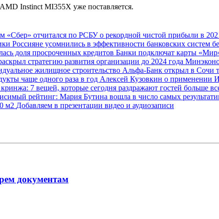
AMD Instinct MI355X уже поставляется.
ам
«Сбер» отчитался по РСБУ о рекордной чистой прибыли в 202
мики
Россияне усомнились в эффективности банковских систем б
лась доля просроченных кредитов
Банки подключат карты «Мир»
раскрыл стратегию развития организации до 2024 года
Минэконо
видуальное жилищное строительство
Альфа-Банк открыл в Сочи 
дукты чаще одного раза в год
Алексей Кузовкин о применении 
 кринжа: 7 вещей, которые сегодня раздражают гостей больше в
исимый рейтинг: Мария Бутина вошла в число самых результат
00 м2
Добавляем в презентации видео и аудиозаписи
рем документам