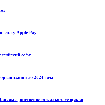
тов
шельку Apple Pay
оссийский софт
организации до 2024 года
банкам единственного жилья заемщиков