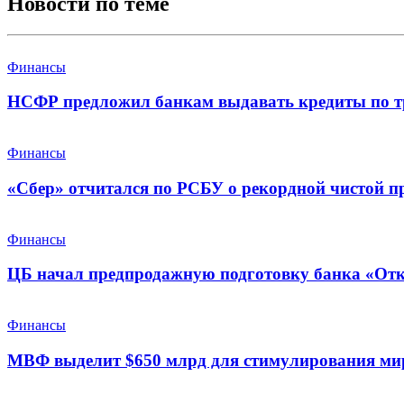
Новости по теме
Финансы
НСФР предложил банкам выдавать кредиты по т
Финансы
«Сбер» отчитался по РСБУ о рекордной чистой п
Финансы
ЦБ начал предпродажную подготовку банка «От
Финансы
МВФ выделит $650 млрд для стимулирования ми