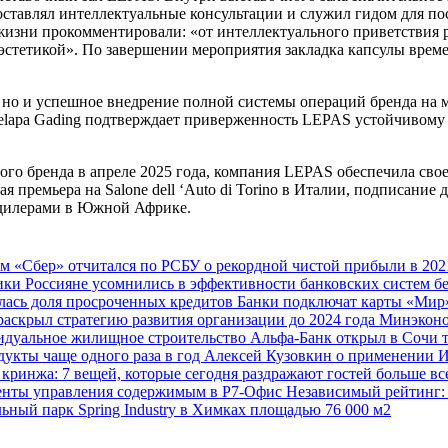
авлял интеллектуальные консультации и служил гидом для посе
изни прокомментировали: «от интеллектуального приветствия р
й эстетикой». По завершении мероприятия закладка капсулы вр
, но и успешное внедрение полной системы операций бренда на 
elapa Gading подтверждает приверженность LEPAS устойчивому р
мого бренда в апреле 2025 года, компания LEPAS обеспечила сво
 премьера на Salone dell ‘Auto di Torino в Италии, подписание
 дилерами в Южной Африке.
ам
«Сбер» отчитался по РСБУ о рекордной чистой прибыли в 202
мики
Россияне усомнились в эффективности банковских систем б
лась доля просроченных кредитов
Банки подключат карты «Мир»
раскрыл стратегию развития организации до 2024 года
Минэконо
видуальное жилищное строительство
Альфа-Банк открыл в Сочи 
дукты чаще одного раза в год
Алексей Кузовкин о применении 
 кринжа: 7 вещей, которые сегодня раздражают гостей больше в
нты управления содержимым в Р7-Офис
Независимый рейтинг: 
ьный парк Spring Industry в Химках площадью 76 000 м2