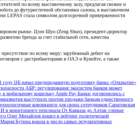
тителей по всему выставочному залу, предлагая свежие и
обота до футуристичной обстановки салона, в выставочном
емени LEPAS стала символом долгосрочной приверженности
мировом рынке. Цзэн Шуо (Zeng Shuo), президент-директор
азвитию бренда за счет стабильной сети, качества
е присутствие по всему миру: зарубежный дебют на
 договоров с дистрибьюторами в ОАЭ и Кувейте, а также
1 году
ЦБ начал предпродажную подготовку банка «Открытие»
езопасности
АБР: регулирование экосистем банков может
 к мобильному кошельку Apple Pay
Банки договорились с
мразвития выступило против продажи банкам единственного
технологичные коворкинги для своих сотрудников
Саратовская
ИИ в мониторинге персонала
От Кавказа до Алтая: горные
сего
Олег Михайлов вошел в рейтинг политической
Мария Бутина вошла в число самых результативных