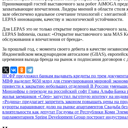
Принимающий гостей выставочного зала робот AiMOGA предост
захватывающие впечатления. Лидеры мнений в области стиля ж
зале обеспечено идеальное сочетание технологий с элегантно
LEPAS инновациям, качеству и экологической устойчивости.
Для LEPAS это не только открытие первого выставочного зала
LEPAS Indonesia, сказал: «Открытие выставочного зала MAS K
обслуживания и впечатления от бренда».
За прошлый год, с момента своего дебюта в качестве независи
Индонезийском международном автосалоне (GIIAS), европейская
церемония выхода бренда на рынок и подписания договоров с
НСФР предложил банкам выдавать кредиты по трем документ
МВФ выделит $650 млрд для стимулирования мировой эконо
привести к закрытию небольших отделений
В России уменьши
Минцифры о переходе на российский софт
Глава Альфа-Банка 
жилья заемщиков
«Сбер» запустил льготную ипотеку на инди
«Родина» предлагает запретить законом повышать цены на про
курорты наращивают долю на рынке апартаментов
Свадьба без
влиятельности как депутат Госдумы от Республики Коми
Элеме
парламентариев
Spring Development Group построит индустриал