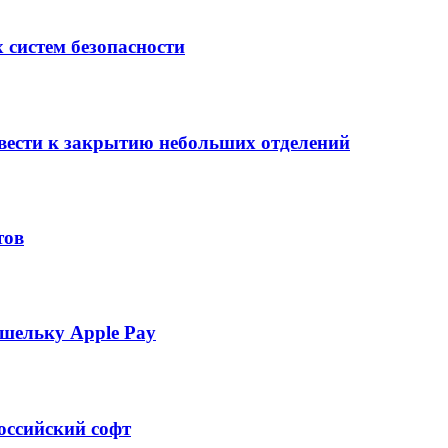
 систем безопасности
вести к закрытию небольших отделений
тов
шельку Apple Pay
оссийский софт