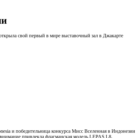
ии
открыла свой первый в мире выставочный зал в Джакарте
nesia и победительница конкурса Мисс Вселенная в Индонезии
е внимание привлекла флагманская модель LEPAS L8.