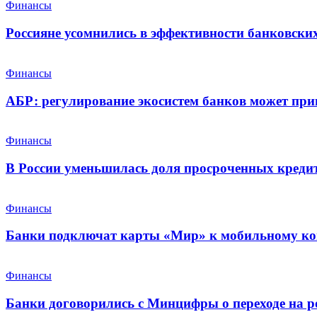
Финансы
Россияне усомнились в эффективности банковских
Финансы
АБР: регулирование экосистем банков может при
Финансы
В России уменьшилась доля просроченных креди
Финансы
Банки подключат карты «Мир» к мобильному ко
Финансы
Банки договорились с Минцифры о переходе на р