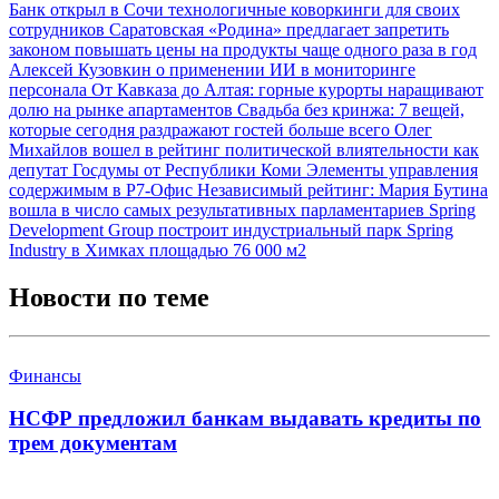
Банк открыл в Сочи технологичные коворкинги для своих
сотрудников
Саратовская «Родина» предлагает запретить
законом повышать цены на продукты чаще одного раза в год
Алексей Кузовкин о применении ИИ в мониторинге
персонала
От Кавказа до Алтая: горные курорты наращивают
долю на рынке апартаментов
Свадьба без кринжа: 7 вещей,
которые сегодня раздражают гостей больше всего
Олег
Михайлов вошел в рейтинг политической влиятельности как
депутат Госдумы от Республики Коми
Элементы управления
содержимым в Р7-Офис
Независимый рейтинг: Мария Бутина
вошла в число самых результативных парламентариев
Spring
Development Group построит индустриальный парк Spring
Industry в Химках площадью 76 000 м2
Новости по теме
Финансы
НСФР предложил банкам выдавать кредиты по
трем документам