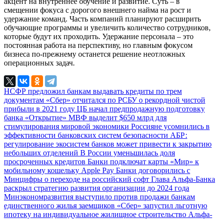
акцент на внутреннее обучение и развитие. Суть – в
смещении фокуса с дорогого внешнего найма на рост и
удержание команд. Часть компаний планируют расширить
обучающие программы и увеличить количество сотрудников,
которые будут их проходить. Удержание персонала – это
постоянная работа на перспективу, но главным фокусом
бизнеса по-прежнему останется решение неотложных
операционных задач.
НСФР предложил банкам выдавать кредиты по трем
документам
«Сбер» отчитался по РСБУ о рекордной чистой
прибыли в 2021 году
ЦБ начал предпродажную подготовку
банка «Открытие»
МВФ выделит $650 млрд для
стимулирования мировой экономики
Россияне усомнились в
эффективности банковских систем безопасности
АБР:
регулирование экосистем банков может привести к закрытию
небольших отделений
В России уменьшилась доля
просроченных кредитов
Банки подключат карты «Мир» к
мобильному кошельку Apple Pay
Банки договорились с
Минцифры о переходе на российский софт
Глава Альфа-Банка
раскрыл стратегию развития организации до 2024 года
Минэкономразвития выступило против продажи банкам
единственного жилья заемщиков
«Сбер» запустил льготную
ипотеку на индивидуальное жилищное строительство
Альфа-