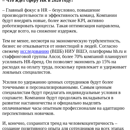
– Что ждет сферу HR в 2026 году?
– Главный фокус в HR – безусловно, повышение
производительности и эффективность команд. Компании
будут внедрять новые, более жесткие KPI, активно
роботизировать процессы. Такая оптимизация направлена,
прежде всего, на снижение издержек.
Тем не менее, несмотря на экономическую турбулентность,
бизнес не отказывается от инвестиций в людей. Согласно
свежему
исследованию
(ВШБ) НИУ ВШЭ, платформы hh.ru и
стаффинговой группы Ancor, более 70% компаний планируют
усиливать HR-бренд. Он позволяет экономить до 15% на
расходах на оплату труда, поскольку привлекает и удерживает
лояльных специалистов.
Усилия по удержанию ценных сотрудников будут более
точечными и персонализированными. Самым ценным
специалистам будут предлагать индивидуальные условия в
соцпакете. Компании будут продолжать вкладываться в
развитие наставничества и официально выделять
оплачиваемые часы опытным профессионалам на адаптацию
перспективных новичков.
И, конечно, сохранится тренд на человекоцентричность –
создание позитивного опыта для сотрудников на всех этапах