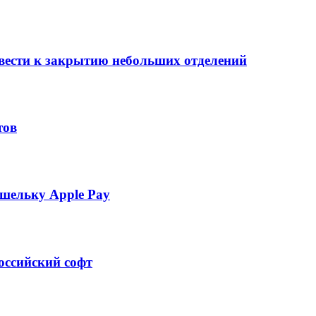
вести к закрытию небольших отделений
тов
шельку Apple Pay
оссийский софт