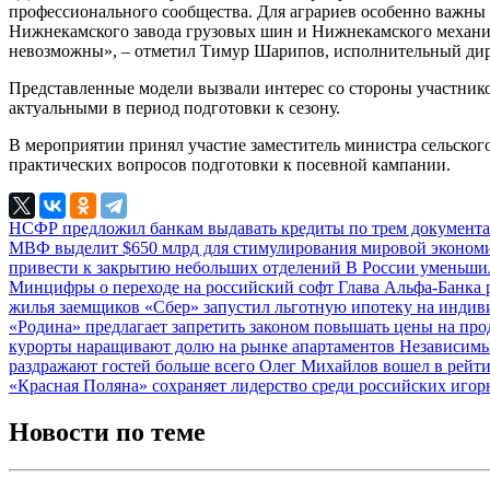
профессионального сообщества. Для аграриев особенно важны 
Нижнекамского завода грузовых шин и Нижнекамского механич
невозможны», – отметил Тимур Шарипов, исполнительный дир
Представленные модели вызвали интерес со стороны участнико
актуальными в период подготовки к сезону.
В мероприятии принял участие заместитель министра сельског
практических вопросов подготовки к посевной кампании.
НСФР предложил банкам выдавать кредиты по трем документ
МВФ выделит $650 млрд для стимулирования мировой эконо
привести к закрытию небольших отделений
В России уменьши
Минцифры о переходе на российский софт
Глава Альфа-Банка 
жилья заемщиков
«Сбер» запустил льготную ипотеку на инди
«Родина» предлагает запретить законом повышать цены на про
курорты наращивают долю на рынке апартаментов
Независимы
раздражают гостей больше всего
Олег Михайлов вошел в рейти
«Красная Поляна» сохраняет лидерство среди российских игор
Новости по теме