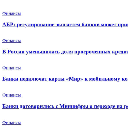
Финансы
АБР: регулирование экосистем банков может при
Финансы
В России уменьшилась доля просроченных креди
Финансы
Банки подключат карты «Мир» к мобильному ко
Финансы
Банки договорились с Минцифры о переходе на р
Финансы