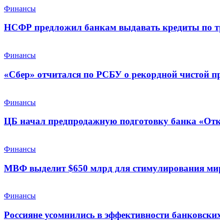
Финансы
НСФР предложил банкам выдавать кредиты по т
Финансы
«Сбер» отчитался по РСБУ о рекордной чистой п
Финансы
ЦБ начал предпродажную подготовку банка «От
Финансы
МВФ выделит $650 млрд для стимулирования ми
Финансы
Россияне усомнились в эффективности банковских