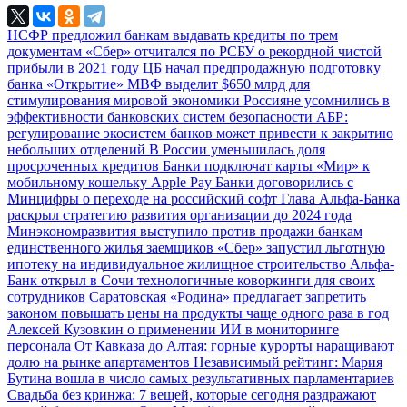
НСФР предложил банкам выдавать кредиты по трем
документам
«Сбер» отчитался по РСБУ о рекордной чистой
прибыли в 2021 году
ЦБ начал предпродажную подготовку
банка «Открытие»
МВФ выделит $650 млрд для
стимулирования мировой экономики
Россияне усомнились в
эффективности банковских систем безопасности
АБР:
регулирование экосистем банков может привести к закрытию
небольших отделений
В России уменьшилась доля
просроченных кредитов
Банки подключат карты «Мир» к
мобильному кошельку Apple Pay
Банки договорились с
Минцифры о переходе на российский софт
Глава Альфа-Банка
раскрыл стратегию развития организации до 2024 года
Минэкономразвития выступило против продажи банкам
единственного жилья заемщиков
«Сбер» запустил льготную
ипотеку на индивидуальное жилищное строительство
Альфа-
Банк открыл в Сочи технологичные коворкинги для своих
сотрудников
Саратовская «Родина» предлагает запретить
законом повышать цены на продукты чаще одного раза в год
Алексей Кузовкин о применении ИИ в мониторинге
персонала
От Кавказа до Алтая: горные курорты наращивают
долю на рынке апартаментов
Независимый рейтинг: Мария
Бутина вошла в число самых результативных парламентариев
Свадьба без кринжа: 7 вещей, которые сегодня раздражают