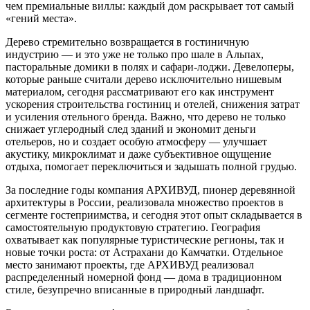
чем премиальные виллы: каждый дом раскрывает тот самый
«гений места».
Дерево стремительно возвращается в гостиничную
индустрию — и это уже не только про шале в Альпах,
пасторальные домики в полях и сафари-лоджи. Девелоперы,
которые раньше считали дерево исключительно нишевым
материалом, сегодня рассматривают его как инструмент
ускорения строительства гостиниц и отелей, снижения затрат
и усиления отельного бренда. Важно, что дерево не только
снижает углеродный след зданий и экономит деньги
отельеров, но и создает особую атмосферу — улучшает
акустику, микроклимат и даже субъективное ощущение
отдыха, помогает переключиться и задышать полной грудью.
За последние годы компания АРХИВУД, пионер деревянной
архитектуры в России, реализовала множество проектов в
сегменте гостеприимства, и сегодня этот опыт складывается в
самостоятельную продуктовую стратегию. География
охватывает как популярные туристические регионы, так и
новые точки роста: от Астрахани до Камчатки. Отдельное
место занимают проекты, где АРХИВУД реализовал
распределенный номерной фонд — дома в традиционном
стиле, безупречно вписанные в природный ландшафт.