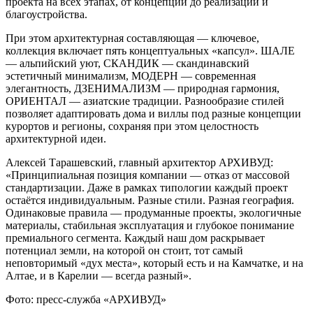
проекта на всех этапах, от концепции до реализации и
благоустройства.
При этом архитектурная составляющая — ключевое,
коллекция включает пять концептуальных «капсул». ШАЛЕ
— альпийский уют, СКАНДИК — скандинавский
эстетичный минимализм, МОДЕРН — современная
элегантность, ДЗЕНИМАЛИЗМ — природная гармония,
ОРИЕНТАЛ — азиатские традиции. Разнообразие стилей
позволяет адаптировать дома и виллы под разные концепции
курортов и регионы, сохраняя при этом целостность
архитектурной идеи.
Алексей Тарашевский, главный архитектор АРХИВУД:
«Принципиальная позиция компании — отказ от массовой
стандартизации. Даже в рамках типологии каждый проект
остаётся индивидуальным. Разные стили. Разная география.
Одинаковые правила — продуманные проекты, экологичные
материалы, стабильная эксплуатация и глубокое понимание
премиального сегмента. Каждый наш дом раскрывает
потенциал земли, на которой он стоит, тот самый
неповторимый «дух места», который есть и на Камчатке, и на
Алтае, и в Карелии — всегда разный».
Фото: пресс-служба «АРХИВУД»