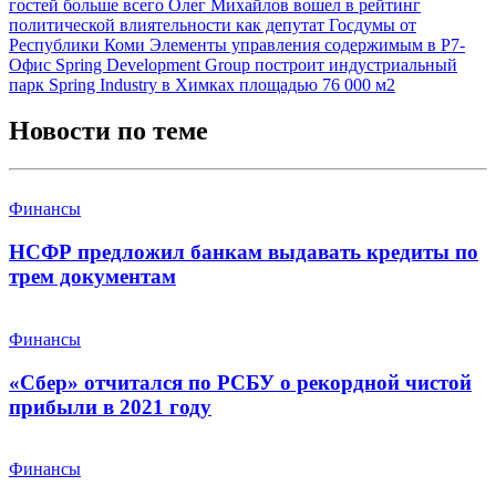
гостей больше всего
Олег Михайлов вошел в рейтинг
политической влиятельности как депутат Госдумы от
Республики Коми
Элементы управления содержимым в Р7-
Офис
Spring Development Group построит индустриальный
парк Spring Industry в Химках площадью 76 000 м2
Новости по теме
Финансы
НСФР предложил банкам выдавать кредиты по
трем документам
Финансы
«Сбер» отчитался по РСБУ о рекордной чистой
прибыли в 2021 году
Финансы