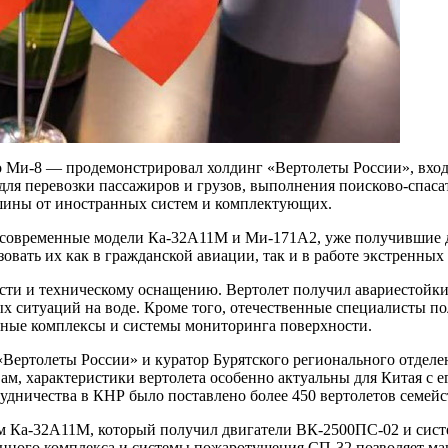
и-8 — продемонстрировал холдинг «Вертолеты России», входя
ля перевозки пассажиров и грузов, выполнения поисково-спаса
ашины от иностранных систем и комплектующих.
 современные модели Ка-32А11М и Ми-171А2, уже получившие д
вать их как в гражданской авиации, так и в работе экстренных
сти и техническому оснащению. Вертолет получил авариестойк
ых ситуаций на воде. Кроме того, отечественные специалисты 
онные комплексы и системы мониторинга поверхности.
 «Вертолеты России» и куратор Бурятского регионального отде
м, характеристики вертолета особенно актуальны для Китая с 
рудничества в КНР было поставлено более 450 вертолетов семей
 Ка-32А11М, который получил двигатели ВК-2500ПС-02 и систем
ного комплекса и системы пожаротушения СП-32 позволяет маш