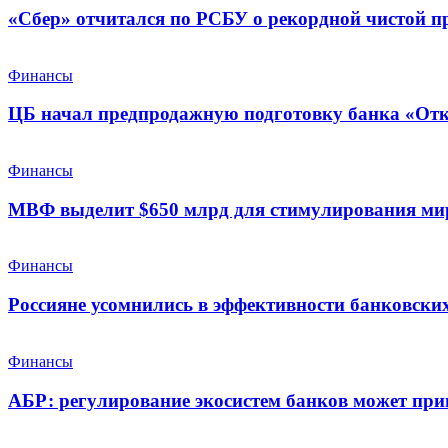
«Сбер» отчитался по РСБУ о рекордной чистой п
Финансы
ЦБ начал предпродажную подготовку банка «От
Финансы
МВФ выделит $650 млрд для стимулирования ми
Финансы
Россияне усомнились в эффективности банковских
Финансы
АБР: регулирование экосистем банков может при