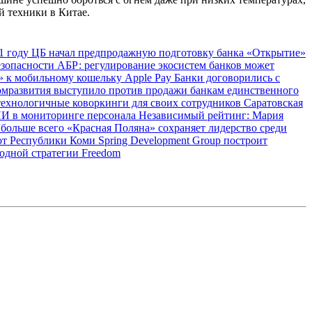
й техники в Китае.
1 году
ЦБ начал предпродажную подготовку банка «Открытие»
езопасности
АБР: регулирование экосистем банков может
 к мобильному кошельку Apple Pay
Банки договорились с
мразвития выступило против продажи банкам единственного
технологичные коворкинги для своих сотрудников
Саратовская
ИИ в мониторинге персонала
Независимый рейтинг: Мария
 больше всего
«Красная Поляна» сохраняет лидерство среди
 от Республики Коми
Spring Development Group построит
одной стратегии Freedom