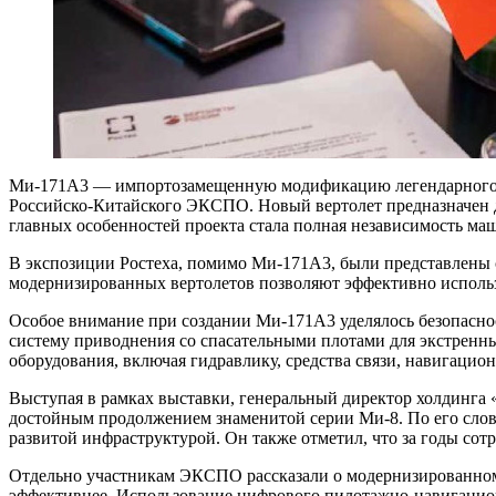
Ми-171А3 — импортозамещенную модификацию легендарного М
Российско-Китайского ЭКСПО. Новый вертолет предназначен д
главных особенностей проекта стала полная независимость м
В экспозиции Ростеха, помимо Ми-171А3, были представлены
модернизированных вертолетов позволяют эффективно использо
Особое внимание при создании Ми-171А3 уделялось безопасно
систему приводнения со спасательными плотами для экстренн
оборудования, включая гидравлику, средства связи, навигаци
Выступая в рамках выставки, генеральный директор холдинга
достойным продолжением знаменитой серии Ми-8. По его слова
развитой инфраструктурой. Он также отметил, что за годы сот
Отдельно участникам ЭКСПО рассказали о модернизированном
эффективнее. Использование цифрового пилотажно-навигацион