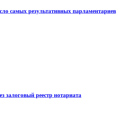
сло самых результативных парламентариев
ез залоговый реестр нотариата