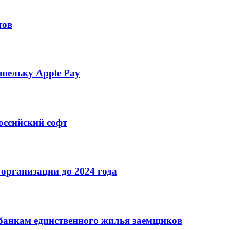
тов
шельку Apple Pay
оссийский софт
организации до 2024 года
банкам единственного жилья заемщиков