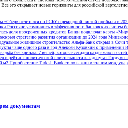
. Все это открывает новые горизонты для российской вертолетно
ам
«Сбер» отчитался по РСБУ о рекордной чистой прибыли в 202
мики
Россияне усомнились в эффективности банковских систем б
лась доля просроченных кредитов
Банки подключат карты «Мир»
раскрыл стратегию развития организации до 2024 года
Минэконо
видуальное жилищное строительство
Альфа-Банк открыл в Сочи 
дукты чаще одного раза в год
Алексей Кузовкин о применении 
вадьба без кринжа: 7 вещей, которые сегодня раздражают гостей
л в рейтинг политической влиятельности как депутат Госдумы
00 м2
Приобретение Turkish Bank стало важным этапом междунар
рем документам