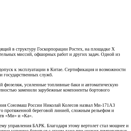
щий в структуру Госкорпорации Ростех, на площадке Х
тельных миссий, офшорных работ и других задач. Одной из
опуск к эксплуатации в Китае. Сертификация и возможности
 и государственных служб.
ий фюзеляж, усиленные топливные баки и автоматическую
полностью заменили зарубежные компоненты бортового
ления Союзмаш России Николай Колесов назвал Ми-171А3
его протяженной береговой линией, сложным рельефом и
ств «Ми» и «Ка».
у управления БАРК. Благодаря этому вертолет стал мощнее и
ине успешно бороться с огнем даже при низких температурах,