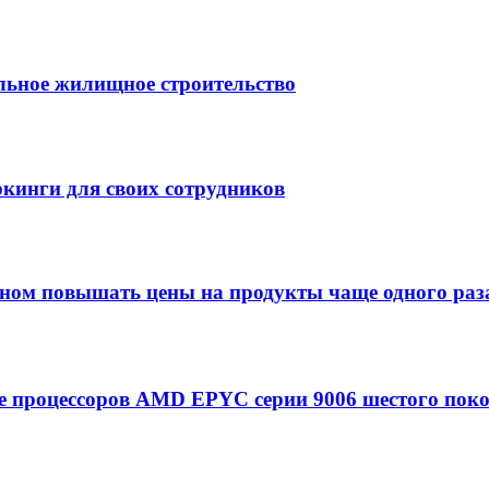
льное жилищное строительство
кинги для своих сотрудников
оном повышать цены на продукты чаще одного раза
азе процессоров AMD EPYC серии 9006 шестого пок