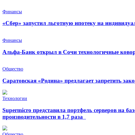
Финансы
«Сбер» запустил льготную ипотеку на индивидуа
Финансы
Альфа-Банк открыл в Сочи технологичные ковор
Общество
Саратовская «Родина» предлагает запретить зак
Технологии
Supermicro представила портфель серверов на б
производительности в 1,7 раза
Общество