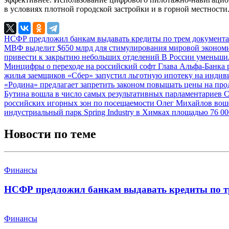
в условиях плотной городской застройки и в горной местности
НСФР предложил банкам выдавать кредиты по трем документ
МВФ выделит $650 млрд для стимулирования мировой эконо
привести к закрытию небольших отделений
В России уменьши
Минцифры о переходе на российский софт
Глава Альфа-Банка 
жилья заемщиков
«Сбер» запустил льготную ипотеку на инди
«Родина» предлагает запретить законом повышать цены на про
Бутина вошла в число самых результативных парламентариев
С
российских игорных зон по посещаемости
Олег Михайлов воше
индустриальный парк Spring Industry в Химках площадью 76 0
Новости по теме
Финансы
НСФР предложил банкам выдавать кредиты по т
Финансы