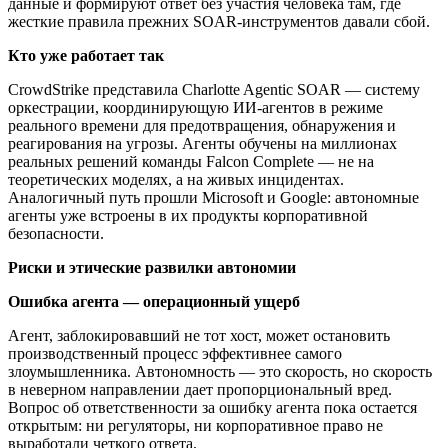
данные и формируют ответ без участия человека там, где
жесткие правила прежних SOAR-инструментов давали сбой.
Кто уже работает так
CrowdStrike представила Charlotte Agentic SOAR — систему
оркестрации, координирующую ИИ-агентов в режиме
реального времени для предотвращения, обнаружения и
реагирования на угрозы. Агенты обучены на миллионах
реальных решений команды Falcon Complete — не на
теоретических моделях, а на живых инцидентах.
Аналогичный путь прошли Microsoft и Google: автономные
агенты уже встроены в их продукты корпоративной
безопасности.
Риски и этические развилки автономии
Ошибка агента — операционный ущерб
Агент, заблокировавший не тот хост, может остановить
производственный процесс эффективнее самого
злоумышленника. Автономность — это скорость, но скорость
в неверном направлении дает пропорциональный вред.
Вопрос об ответственности за ошибку агента пока остается
открытым: ни регуляторы, ни корпоративное право не
выработали четкого ответа.