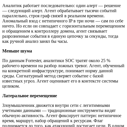
Аналитик работает последовательно: один алерт — решение
— следующий алерт. Агент обрабатывает тысячи событий
параллельно, строя граф связей в реальном времени.
Аномальный вход с нетипичного IP в три ночи — сам по себе
ничто. Но если он совпадает с горизонтальным перемещением
и обращением к контроллеру домена, агент связывает
разрозненные события в единую цепочку за секунды, тогда
как ручной анализ занял бы часы.
Меньше шума
По данным Forrester, аналитики SOC тратят около 25 %
рабочего времени на разбор ложных тревог. Агент, обученный
на конкретной инфраструктуре, понимает норму данной
среды. Сигнатурный метод сверяет событие с базой
известных угроз. Агент оценивает его в контексте системы
целиком.
Латеральное перемещение
Злоумышленник движется внутри сети с легитимными
учетными данными — традиционные инструменты видят
обычную активность. Агент фиксирует паттерн: нетипичное
время, маршрут, набор обращений к ресурсам. Флаг
поднимается до того, как атакующий достигает цели. В одном