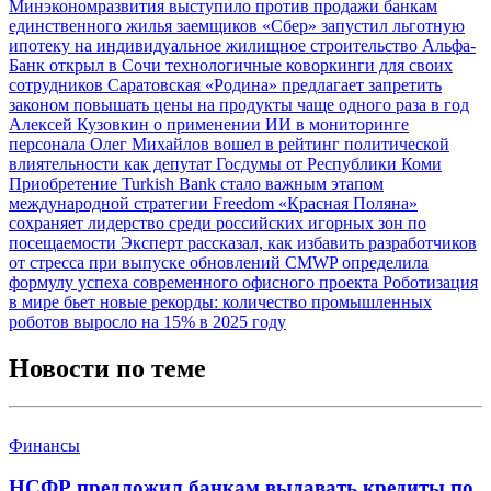
Минэкономразвития выступило против продажи банкам
единственного жилья заемщиков
«Сбер» запустил льготную
ипотеку на индивидуальное жилищное строительство
Альфа-
Банк открыл в Сочи технологичные коворкинги для своих
сотрудников
Саратовская «Родина» предлагает запретить
законом повышать цены на продукты чаще одного раза в год
Алексей Кузовкин о применении ИИ в мониторинге
персонала
Олег Михайлов вошел в рейтинг политической
влиятельности как депутат Госдумы от Республики Коми
Приобретение Turkish Bank стало важным этапом
международной стратегии Freedom
«Красная Поляна»
сохраняет лидерство среди российских игорных зон по
посещаемости
Эксперт рассказал, как избавить разработчиков
от стресса при выпуске обновлений
CMWP определила
формулу успеха современного офисного проекта
Роботизация
в мире бьет новые рекорды: количество промышленных
роботов выросло на 15% в 2025 году
Новости по теме
Финансы
НСФР предложил банкам выдавать кредиты по