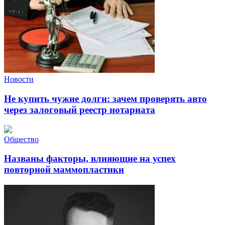
Новости
Не купить чужие долги: зачем проверять авто
через залоговый реестр нотариата
Общество
Названы факторы, влияющие на успех
повторной маммопластики