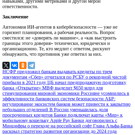
навыками, другими метриками и другой мерой
ответственности.
Заключение
Автономия ИИ-агентов в кибербезопасности — уже не
горизонт планирования, а рабочая реальность. Вопрос
сместился: не «доверять ли машине», а «как выстроить
границы этого доверия» технически, юридически и
организационно. Те, кто медлит с ответом, рискуют
обнаружить, что противник уже ответил за них.
НСФР предложил банкам выдавать кредиты по трем
документам
«Сбер» отчитался по РСБУ о рекордной чистой
прибыли в 2021 году
ЦБ начал предпродажную подготовку
банка «Открытие»
МВФ выделит $650 млрд для
стимулирования мировой экономики
Россияне усомнились в
эффективности банковских систем безопасности
АБР:
регулирование экосистем банков может привести к закрытию
небольших отделений
В России уменьшилась доля
просроченных кредитов
Банки подключат карты «Мир» к
мобильному кошельку Apple Pay
Банки договорились с
Минцифры о переходе на российский софт
Глава Альфа-Банка
раскрыл стратегию развития организации до 2024 года