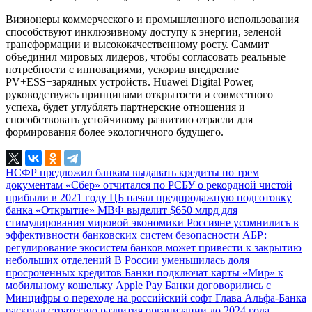
Визионеры коммерческого и промышленного использования
способствуют инклюзивному доступу к энергии, зеленой
трансформации и высококачественному росту. Саммит
объединил мировых лидеров, чтобы согласовать реальные
потребности с инновациями, ускорив внедрение
PV+ESS+зарядных устройств. Huawei Digital Power,
руководствуясь принципами открытости и совместного
успеха, будет углублять партнерские отношения и
способствовать устойчивому развитию отрасли для
формирования более экологичного будущего.
НСФР предложил банкам выдавать кредиты по трем
документам
«Сбер» отчитался по РСБУ о рекордной чистой
прибыли в 2021 году
ЦБ начал предпродажную подготовку
банка «Открытие»
МВФ выделит $650 млрд для
стимулирования мировой экономики
Россияне усомнились в
эффективности банковских систем безопасности
АБР:
регулирование экосистем банков может привести к закрытию
небольших отделений
В России уменьшилась доля
просроченных кредитов
Банки подключат карты «Мир» к
мобильному кошельку Apple Pay
Банки договорились с
Минцифры о переходе на российский софт
Глава Альфа-Банка
раскрыл стратегию развития организации до 2024 года