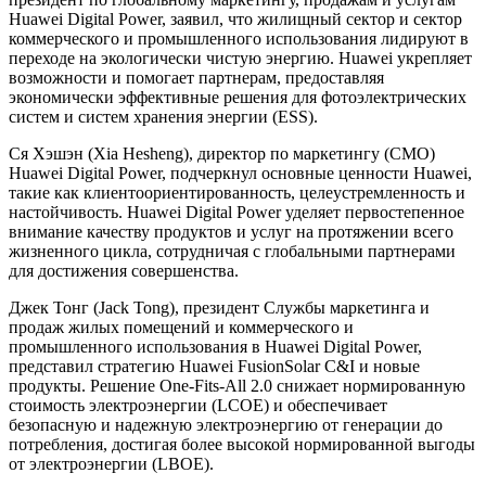
Huawei Digital Power, заявил, что жилищный сектор и сектор
коммерческого и промышленного использования лидируют в
переходе на экологически чистую энергию. Huawei укрепляет
возможности и помогает партнерам, предоставляя
экономически эффективные решения для фотоэлектрических
систем и систем хранения энергии (ESS).
Ся Хэшэн (Xia Hesheng), директор по маркетингу (CMO)
Huawei Digital Power, подчеркнул основные ценности Huawei,
такие как клиентоориентированность, целеустремленность и
настойчивость. Huawei Digital Power уделяет первостепенное
внимание качеству продуктов и услуг на протяжении всего
жизненного цикла, сотрудничая с глобальными партнерами
для достижения совершенства.
Джек Тонг (Jack Tong), президент Службы маркетинга и
продаж жилых помещений и коммерческого и
промышленного использования в Huawei Digital Power,
представил стратегию Huawei FusionSolar C&I и новые
продукты. Решение One-Fits-All 2.0 снижает нормированную
стоимость электроэнергии (LCOE) и обеспечивает
безопасную и надежную электроэнергию от генерации до
потребления, достигая более высокой нормированной выгоды
от электроэнергии (LBOE).