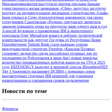
Минэкономразвития выступило против продажи банкам
единственного жилья заемщиков
«Сбер» запустил льготную
ипотеку на индивидуальное жилищное строительство
Альфа-
Банк открыл в Сочи технологичные коворкинги для своих
сотрудников
Саратовская «Родина» предлагает запретить
законом повышать цены на продукты чаще одного раза в год
Алексей Кузовкин о применении ИИ в мониторинге
персонала
Олег Михайлов вошел в рейтинг политической
влиятельности как депутат Госдумы от Республики Коми
Приобретение Turkish Bank стало важным этапом
международной стратегии Freedom
«Красная Поляна»
сохраняет лидерство среди российских игорных зон по
посещаемости
Роботизация в мире бьет новые рекорды:
количество промышленных роботов выросло на 15% в 2025
году
HIZENERGY выходит в мировой список BloombergNEF
Tier 1
Supermicro расширяет DCBBS с помощью серии
высокоточных стоечных ИИ-решений для ускорения
развертывания и сокращения сроков подключения
Новости по теме
Финансы