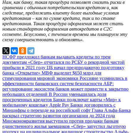
Нам, как банку, такая процедура позволяет снизить риски в
сравнении с обычным потребительским кредитом и, как
следствие, предложить клиенту более выгодные условия
кредитования – как по сумме кредита, так и по ставке
кредитования. Такая процедура оформления может стать
новым стандартом оформления автокредитов в С2С
сегменте. Безусловно, с течением времени мы планируем эту
схему совершенствовать и обновлять».
НСФР предложил банкам выдавать кредиты по трем
документам
«Сбер» отчитался по РСБУ о рекордной чистой
прибыли в 2021 году
ЦБ начал предпродажную подготовку
банка «Открытие»
МВФ выделит $650 млрд для
стимулирования мировой экономики
Россияне усомнились в
эффективности банковских систем безопасности
АБР:
регулирование экосистем банков может привести к закрытию
небольших отделений
В России уменьшилась доля
просроченных кредитов
Банки подключат карты «Мир» к
мобильному кошельку Apple Pay
Банки договорились с
Минцифры о переходе на российский софт
Глава Альфа-Банка
раскрыл стратегию развития организации до 2024 года
Минэкономразвития выступило против продажи банкам
единственного жилья заемщиков
«Сбер» запустил льготную
ипотеку на индивидуальное жилищное строительство
Альфа-