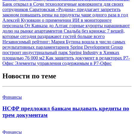
Банк открыл в Сочи технологичные коворкинги для своих
сотрудников
Саратовская «Родина» предлагает запретить
законом повышать цены на продукты чаще одного раза в год
Алексей Кузовкин о применении ИИ в мониторинге
персонала
От Кавказа до Алтая: горные курорты наращивают
долю на рынке апартаментов
Свадьба без кринжа: 7 вещей,
которые сегодня раздражают гостей больше всего
Независимый рейтинг: Мария Бутина вошла в число самых
результативных парламентариев
Spring Development Group
построит индустриальный парк Spring Industry в Химках
площадью 76 000 м2
Как защитить документ в редакторах Р7-
Офис
Элементы управления содержимым в Р7-Офис
Новости по теме
Финансы
НСФР предложил банкам выдавать кредиты по
трем документам
Финансы