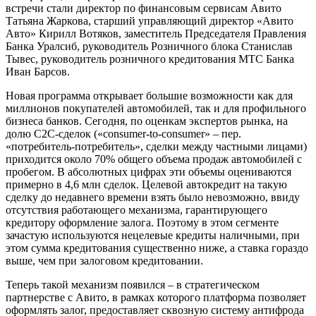
встречи стали директор по финансовым сервисам Авито
Татьяна Жаркова, старший управляющий директор «Авито
Авто» Кирилл Вотяков, заместитель Председателя Правления
Банка Уралсиб, руководитель Розничного блока Станислав
Тывес, руководитель розничного кредитования МТС Банка
Иван Барсов.
Новая программа открывает большие возможности как для
миллионов покупателей автомобилей, так и для профильного
бизнеса банков. Сегодня, по оценкам экспертов рынка, на
долю С2С-сделок («consumer-to-consumer» – пер.
«потребитель-потребитель», сделки между частными лицами)
приходится около 70% общего объема продаж автомобилей с
пробегом. В абсолютных цифрах эти объемы оцениваются
примерно в 4,6 млн сделок. Целевой автокредит на такую
сделку до недавнего времени взять было невозможно, ввиду
отсутствия работающего механизма, гарантирующего
кредитору оформление залога. Поэтому в этом сегменте
зачастую используются нецелевые кредиты наличными, при
этом сумма кредитования существенно ниже, а ставка гораздо
выше, чем при залоговом кредитовании.
Теперь такой механизм появился – в стратегическом
партнерстве с Авито, в рамках которого платформа позволяет
оформлять залог, предоставляет сквозную систему антифрода