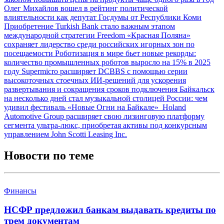
Олег Михайлов вошел в рейтинг политической
влиятельности как депутат Госдумы от Республики Коми
Приобретение Turkish Bank стало важным этапом
международной стратегии Freedom
«Красная Поляна»
сохраняет лидерство среди российских игорных зон по
посещаемости
Роботизация в мире бьет новые рекорды:
количество промышленных роботов выросло на 15% в 2025
году
Supermicro расширяет DCBBS с помощью серии
высокоточных стоечных ИИ-решений для ускорения
развертывания и сокращения сроков подключения
Байкальск
на несколько дней стал музыкальной столицей России: чем
удивил фестиваль «Новые Огни на Байкале»
Holand
Automotive Group расширяет свою лизинговую платформу
сегмента ультра-люкс, приобретая активы под конкурсным
управлением John Scotti Leasing Inc.
Новости по теме
Финансы
НСФР предложил банкам выдавать кредиты по
трем документам