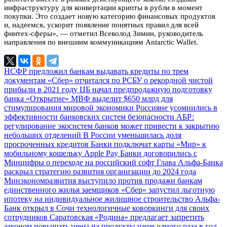
инфраструктуру для конвертации крипты в рубли в момент
покупки. Это создает новую категорию финансовых продуктов
и, надеемся, ускорит появление понятных правил для всей
финтех-сферы», — отметил Всеволод Зимин, руководитель
направления по внешним коммуникациям Antarctic Wallet.
НСФР предложил банкам выдавать кредиты по трем
документам
«Сбер» отчитался по РСБУ о рекордной чистой
прибыли в 2021 году
ЦБ начал предпродажную подготовку
банка «Открытие»
МВФ выделит $650 млрд для
стимулирования мировой экономики
Россияне усомнились в
эффективности банковских систем безопасности
АБР:
регулирование экосистем банков может привести к закрытию
небольших отделений
В России уменьшилась доля
просроченных кредитов
Банки подключат карты «Мир» к
мобильному кошельку Apple Pay
Банки договорились с
Минцифры о переходе на российский софт
Глава Альфа-Банка
раскрыл стратегию развития организации до 2024 года
Минэкономразвития выступило против продажи банкам
единственного жилья заемщиков
«Сбер» запустил льготную
ипотеку на индивидуальное жилищное строительство
Альфа-
Банк открыл в Сочи технологичные коворкинги для своих
сотрудников
Саратовская «Родина» предлагает запретить
законом повышать цены на продукты чаще одного раза в год