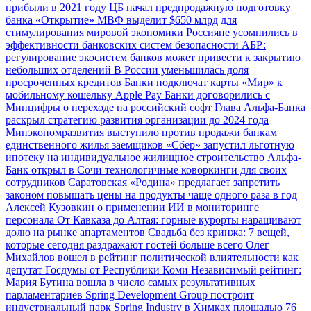
прибыли в 2021 году
ЦБ начал предпродажную подготовку
банка «Открытие»
МВФ выделит $650 млрд для
стимулирования мировой экономики
Россияне усомнились в
эффективности банковских систем безопасности
АБР:
регулирование экосистем банков может привести к закрытию
небольших отделений
В России уменьшилась доля
просроченных кредитов
Банки подключат карты «Мир» к
мобильному кошельку Apple Pay
Банки договорились с
Минцифры о переходе на российский софт
Глава Альфа-Банка
раскрыл стратегию развития организации до 2024 года
Минэкономразвития выступило против продажи банкам
единственного жилья заемщиков
«Сбер» запустил льготную
ипотеку на индивидуальное жилищное строительство
Альфа-
Банк открыл в Сочи технологичные коворкинги для своих
сотрудников
Саратовская «Родина» предлагает запретить
законом повышать цены на продукты чаще одного раза в год
Алексей Кузовкин о применении ИИ в мониторинге
персонала
От Кавказа до Алтая: горные курорты наращивают
долю на рынке апартаментов
Свадьба без кринжа: 7 вещей,
которые сегодня раздражают гостей больше всего
Олег
Михайлов вошел в рейтинг политической влиятельности как
депутат Госдумы от Республики Коми
Независимый рейтинг:
Мария Бутина вошла в число самых результативных
парламентариев
Spring Development Group построит
индустриальный парк Spring Industry в Химках площадью 76