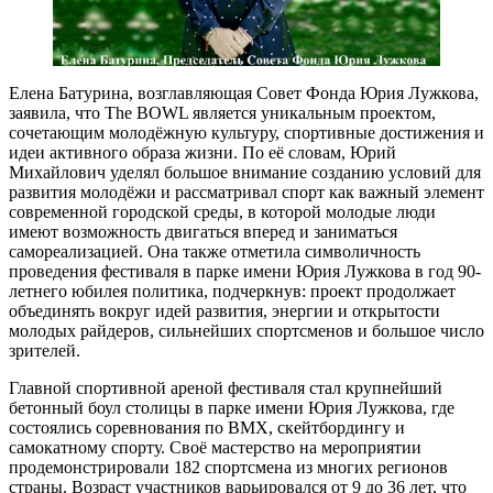
Елена Батурина, возглавляющая Совет Фонда Юрия Лужкова,
заявила, что The BOWL является уникальным проектом,
сочетающим молодёжную культуру, спортивные достижения и
идеи активного образа жизни. По её словам, Юрий
Михайлович уделял большое внимание созданию условий для
развития молодёжи и рассматривал спорт как важный элемент
современной городской среды, в которой молодые люди
имеют возможность двигаться вперед и заниматься
самореализацией. Она также отметила символичность
проведения фестиваля в парке имени Юрия Лужкова в год 90-
летнего юбилея политика, подчеркнув: проект продолжает
объединять вокруг идей развития, энергии и открытости
молодых райдеров, сильнейших спортсменов и большое число
зрителей.
Главной спортивной ареной фестиваля стал крупнейший
бетонный боул столицы в парке имени Юрия Лужкова, где
состоялись соревнования по BMX, скейтбордингу и
самокатному спорту. Своё мастерство на мероприятии
продемонстрировали 182 спортсмена из многих регионов
страны. Возраст участников варьировался от 9 до 36 лет, что