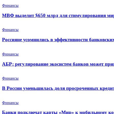
Финансы
МВФ выделит $650 млрд для стимулирования ми
Финансы
Россияне усомнились в эффективности банковских
Финансы
АБР: регулирование экосистем банков может при
Финансы
В России уменьшилась доля просроченных креди
Финансы
Банки подключат карты «Мир» к мобильному ко