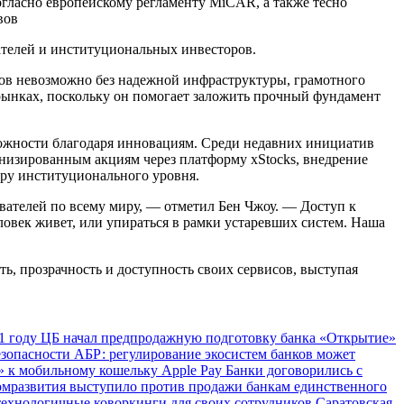
огласно европейскому регламенту MiCAR, а также тесно
вов
ателей и институциональных инвесторов.
ов невозможно без надежной инфраструктуры, грамотного
рынках, поскольку он помогает заложить прочный фундамент
можности благодаря инновациям. Среди недавних инициатив
енизированным акциям через платформу xStocks, внедрение
уру институционального уровня.
вателей по всему миру, — отметил Бен Чжоу. — Доступ к
овек живет, или упираться в рамки устаревших систем. Наша
ть, прозрачность и доступность своих сервисов, выступая
1 году
ЦБ начал предпродажную подготовку банка «Открытие»
езопасности
АБР: регулирование экосистем банков может
 к мобильному кошельку Apple Pay
Банки договорились с
мразвития выступило против продажи банкам единственного
технологичные коворкинги для своих сотрудников
Саратовская