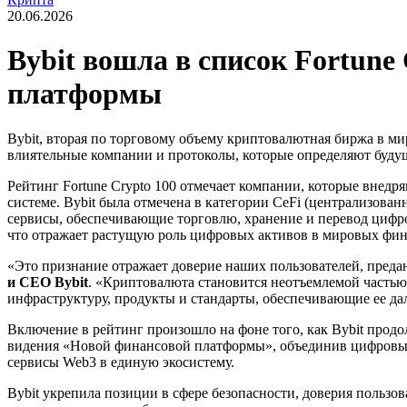
20.06.2026
Bybit вошла в список Fortune
платформы
Bybit, вторая по торговому объему криптовалютная биржа в м
влиятельные компании и протоколы, которые определяют буду
Рейтинг Fortune Crypto 100 отмечает компании, которые вне
системе. Bybit была отмечена в категории CeFi (централизов
сервисы, обеспечивающие торговлю, хранение и перевод цифр
что отражает растущую роль цифровых активов в мировых фин
«Это признание отражает доверие наших пользователей, предан
и CEO Bybit
. «Криптовалюта становится неотъемлемой частью 
инфраструктуру, продукты и стандарты, обеспечивающие ее да
Включение в рейтинг произошло на фоне того, как Bybit прод
видения «Новой финансовой платформы», объединив цифровые 
сервисы Web3 в единую экосистему.
Bybit укрепила позиции в сфере безопасности, доверия пользо