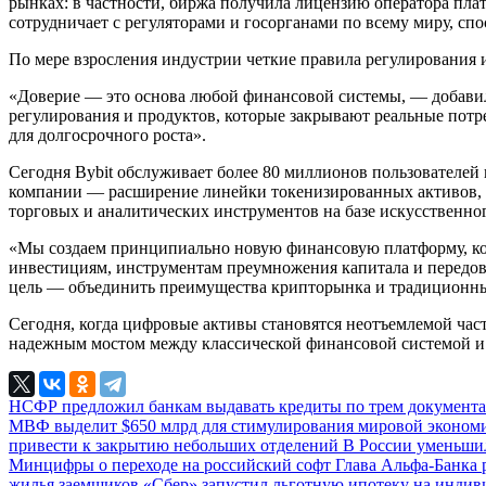
рынках: в частности, биржа получила лицензию оператора пла
сотрудничает с регуляторами и госорганами по всему миру, с
По мере взросления индустрии четкие правила регулирования 
«Доверие — это основа любой финансовой системы, — добави
регулирования и продуктов, которые закрывают реальные потр
для долгосрочного роста».
Сегодня Bybit обслуживает более 80 миллионов пользователе
компании — расширение линейки токенизированных активов, за
торговых и аналитических инструментов на базе искусственно
«Мы создаем принципиально новую финансовую платформу, кот
инвестициям, инструментам преумножения капитала и передовы
цель — объединить преимущества крипторынка и традиционны
Сегодня, когда цифровые активы становятся неотъемлемой част
надежным мостом между классической финансовой системой и
НСФР предложил банкам выдавать кредиты по трем документ
МВФ выделит $650 млрд для стимулирования мировой эконо
привести к закрытию небольших отделений
В России уменьши
Минцифры о переходе на российский софт
Глава Альфа-Банка 
жилья заемщиков
«Сбер» запустил льготную ипотеку на инди