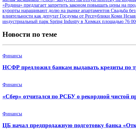
«Родина» предлагает запретить законом повышать цены на про
курорты наращивают долю на рынке апартаментов
Свадьба без
влиятельности как депутат Госдумы от Республики Коми
Незав
индустриальный парк Spring Industry в Химках площадью 76 0
Новости по теме
Финансы
НСФР предложил банкам выдавать кредиты по т
Финансы
«Сбер» отчитался по РСБУ о рекордной чистой п
Финансы
ЦБ начал предпродажную подготовку банка «От