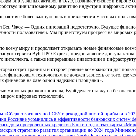
тформ виртуальных активов в ОАЭ, развивает бизнес в Европе с
пособствуя цивилизованному развитию индустрии цифровых акти
играют все более важную роль в привлечении массовых пользов
л Бен Чжоу. — Одних инноваций недостаточно. Будущее финанс
ебности пользователей. Мы приветствуем прогресс на мировых 
й по всему миру и продолжает открывать новые финансовые воз
пуск сервиса Bybit IPO Express, предоставление доступа к ток
го интеллекта, а также непрерывные инвестиции в инфраструкт
орая сотрет границы и откроет равные возможности для пользо
м финансовым технологиям не должен зависеть от того, где чел
х финансов на базе одной надежной площадки».
ью мировых рынков капитала, Bybit делает ставку на безопаснос
 миром цифровых технологий.
ам
«Сбер» отчитался по РСБУ о рекордной чистой прибыли в 202
мики
Россияне усомнились в эффективности банковских систем б
лась доля просроченных кредитов
Банки подключат карты «Мир»
раскрыл стратегию развития организации до 2024 года
Минэконо
видуальное жилищное строительство
Альфа-Банк открыл в Сочи 