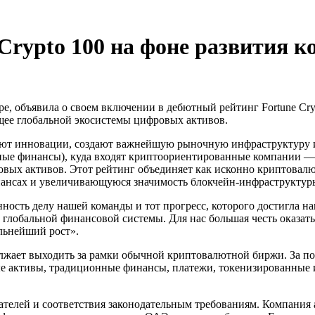
 Crypto 100 на фоне развития 
ире, объявила о своем включении в дебютный рейтинг Fortune 
щее глобальной экосистемы цифровых активов.
дряют инновации, создают важнейшую рыночную инфраструктуру
анные финансы), куда входят криптоориентированные компании 
овых активов. Этот рейтинг объединяет как исконно криптовал
ансах и увеличивающуюся значимость блокчейн-инфраструктуры
ность делу нашей команды и тот прогресс, которого достигла н
глобальной финансовой системы. Для нас большая честь оказать
льнейший рост».
олжает выходить за рамки обычной криптовалютной биржи. За по
активы, традиционные финансы, платежи, токенизированные ин
вателей и соответствия законодательным требованиям. Компания