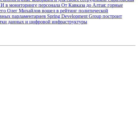
ИИ в мониторинге персонала
От Кавказа до Алтая: горные
сего
Олег Михайлов вошел в рейтинг политической
ивных парламентариев
Spring Development Group построит
ботки данных и цифровой инфраструктуры