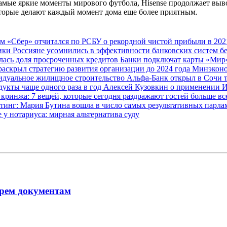
самые яркие моменты мирового футбола, Hisense продолжает выв
оторые делают каждый момент дома еще более приятным.
ам
«Сбер» отчитался по РСБУ о рекордной чистой прибыли в 202
мики
Россияне усомнились в эффективности банковских систем б
лась доля просроченных кредитов
Банки подключат карты «Мир»
раскрыл стратегию развития организации до 2024 года
Минэконо
видуальное жилищное строительство
Альфа-Банк открыл в Сочи 
дукты чаще одного раза в год
Алексей Кузовкин о применении 
 кринжа: 7 вещей, которые сегодня раздражают гостей больше в
тинг: Мария Бутина вошла в число самых результативных парл
у нотариуса: мирная альтернатива суду
рем документам