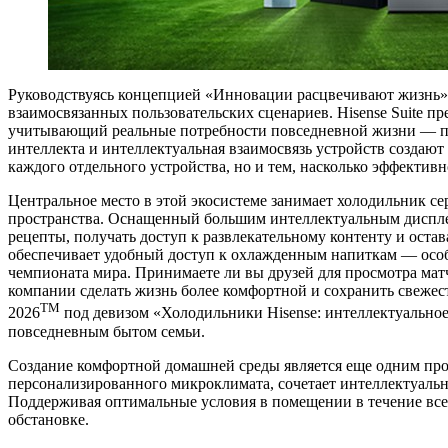
Руководствуясь концепцией «Инновации расцвечивают жизнь» (I
взаимосвязанных пользовательских сценариев. Hisense Suite п
учитывающий реальные потребности повседневной жизни — пр
интеллекта и интеллектуальная взаимосвязь устройств создаю
каждого отдельного устройства, но и тем, насколько эффективн
Центральное место в этой экосистеме занимает холодильник с
пространства. Оснащенный большим интеллектуальным дисплее
рецепты, получать доступ к развлекательному контенту и остав
обеспечивает удобный доступ к охлажденным напиткам — особ
чемпионата мира. Принимаете ли вы друзей для просмотра матч
компании сделать жизнь более комфортной и сохранить свежес
TM
2026
под девизом «Холодильники Hisense: интеллектуальное 
повседневным бытом семьи.
Создание комфортной домашней среды является еще одним прояв
персонализированного микроклимата, сочетает интеллектуальн
Поддерживая оптимальные условия в помещении в течение всег
обстановке.