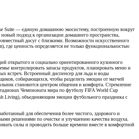
ense Suite — единую домашнюю экосистему, построенную вокруг
 а новый подход к организации домашнего пространства,
овместный досуг с близкими. Возможности искусственного
), где ценность определяется не только функциональностью
нций открытого и социально ориентированного кухонного
мье контролировать запасы продуктов, планировать меню и
ных встреч. Встроенный диспенсер для льда и воды
иков, собирающихся, чтобы разделить эмоции от матчей
дильник становится центром общения и комфорта. Стремление
стадионах Чемпионата мира по футболу FIFA World Cup
resh Living), объединяющим эмоции футбольного праздника с
работанный для обеспечения более чистого, здорового и
овыми решениями по очистке и улучшению качества воздуха.
ливать силы и проводить больше времени вместе в комфортной