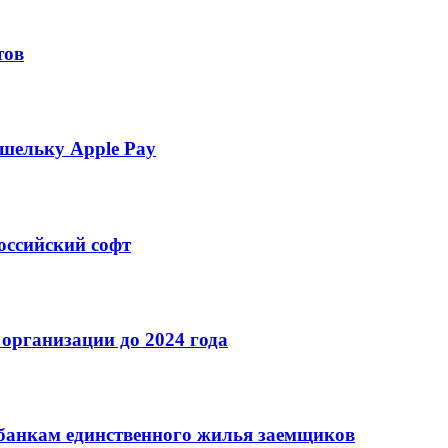
тов
шельку Apple Pay
оссийский софт
организации до 2024 года
банкам единственного жилья заемщиков