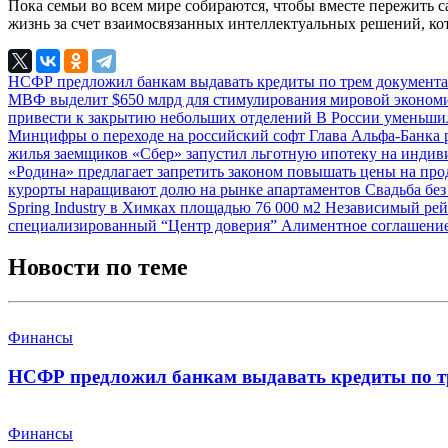
Пока семьи во всем мире собираются, чтобы вместе пережить 
жизнь за счет взаимосвязанных интеллектуальных решений, к
НСФР предложил банкам выдавать кредиты по трем документ
МВФ выделит $650 млрд для стимулирования мировой эконо
привести к закрытию небольших отделений
В России уменьши
Минцифры о переходе на российский софт
Глава Альфа-Банка 
жилья заемщиков
«Сбер» запустил льготную ипотеку на инди
«Родина» предлагает запретить законом повышать цены на про
курорты наращивают долю на рынке апартаментов
Свадьба без
Spring Industry в Химках площадью 76 000 м2
Независимый рей
специализированный “Центр доверия”
Алиментное соглашение 
Новости по теме
Финансы
НСФР предложил банкам выдавать кредиты по т
Финансы