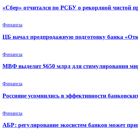
«Сбер» отчитался по РСБУ о рекордной чистой п
Финансы
ЦБ начал предпродажную подготовку банка «От
Финансы
МВФ выделит $650 млрд для стимулирования ми
Финансы
Россияне усомнились в эффективности банковских
Финансы
АБР: регулирование экосистем банков может при