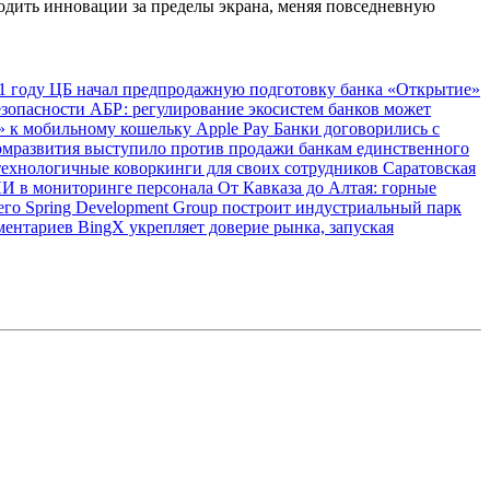
одить инновации за пределы экрана, меняя повседневную
1 году
ЦБ начал предпродажную подготовку банка «Открытие»
езопасности
АБР: регулирование экосистем банков может
 к мобильному кошельку Apple Pay
Банки договорились с
мразвития выступило против продажи банкам единственного
технологичные коворкинги для своих сотрудников
Саратовская
ИИ в мониторинге персонала
От Кавказа до Алтая: горные
сего
Spring Development Group построит индустриальный парк
аментариев
BingX укрепляет доверие рынка, запуская