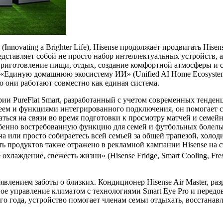
nnovating a Brighter Life), Hisense продолжает продвигать His
редставляет собой не просто набор интеллектуальных устройств,
иготовление пищи, отдых, создание комфортной атмосферы и с
т «Единую домашнюю экосистему ИИ» (Unified AI Home Ecosystem
о они работают совместно как единая система.
ерии PureFlat Smart, разработанный с учетом современных тенде
м и функциями интегрированного подключения, он помогает се
аться на связи во время подготовки к просмотру матчей и семей
енно востребованную функцию для семей и футбольных болельщ
а или просто собираетесь всей семьей за общей трапезой, холо
ть продуктов также отражено в рекламной кампании Hisense на 
охлаждение, свежесть жизни» (Hisense Fridge, Smart Cooling, F
лением заботы о близких. Кондиционер Hisense Air Master, раз
ое управление климатом с технологиями Smart Eye Pro и перед
о года, устройство помогает членам семьи отдыхать, восстанав