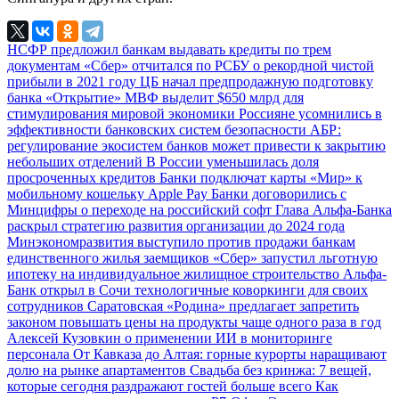
НСФР предложил банкам выдавать кредиты по трем
документам
«Сбер» отчитался по РСБУ о рекордной чистой
прибыли в 2021 году
ЦБ начал предпродажную подготовку
банка «Открытие»
МВФ выделит $650 млрд для
стимулирования мировой экономики
Россияне усомнились в
эффективности банковских систем безопасности
АБР:
регулирование экосистем банков может привести к закрытию
небольших отделений
В России уменьшилась доля
просроченных кредитов
Банки подключат карты «Мир» к
мобильному кошельку Apple Pay
Банки договорились с
Минцифры о переходе на российский софт
Глава Альфа-Банка
раскрыл стратегию развития организации до 2024 года
Минэкономразвития выступило против продажи банкам
единственного жилья заемщиков
«Сбер» запустил льготную
ипотеку на индивидуальное жилищное строительство
Альфа-
Банк открыл в Сочи технологичные коворкинги для своих
сотрудников
Саратовская «Родина» предлагает запретить
законом повышать цены на продукты чаще одного раза в год
Алексей Кузовкин о применении ИИ в мониторинге
персонала
От Кавказа до Алтая: горные курорты наращивают
долю на рынке апартаментов
Свадьба без кринжа: 7 вещей,
которые сегодня раздражают гостей больше всего
Как