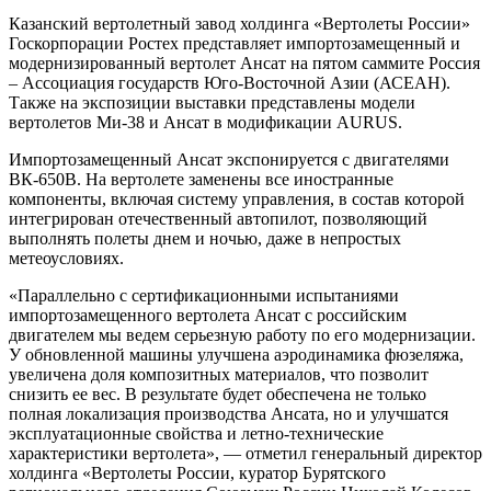
Казанский вертолетный завод холдинга «Вертолеты России»
Госкорпорации Ростех представляет импортозамещенный и
модернизированный вертолет Ансат на пятом саммите Россия
– Ассоциация государств Юго-Восточной Азии (АСЕАН).
Также на экспозиции выставки представлены модели
вертолетов Ми-38 и Ансат в модификации AURUS.
Импортозамещенный Ансат экспонируется с двигателями
ВК-650В. На вертолете заменены все иностранные
компоненты, включая систему управления, в состав которой
интегрирован отечественный автопилот, позволяющий
выполнять полеты днем и ночью, даже в непростых
метеоусловиях.
«Параллельно с сертификационными испытаниями
импортозамещенного вертолета Ансат с российским
двигателем мы ведем серьезную работу по его модернизации.
У обновленной машины улучшена аэродинамика фюзеляжа,
увеличена доля композитных материалов, что позволит
снизить ее вес. В результате будет обеспечена не только
полная локализация производства Ансата, но и улучшатся
эксплуатационные свойства и летно-технические
характеристики вертолета», — отметил генеральный директор
холдинга «Вертолеты России, куратор Бурятского