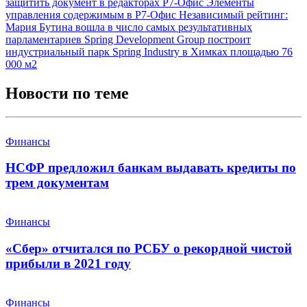
защитить документ в редакторах Р7-Офис
Элементы
управления содержимым в Р7-Офис
Независимый рейтинг:
Мария Бутина вошла в число самых результативных
парламентариев
Spring Development Group построит
индустриальный парк Spring Industry в Химках площадью 76
000 м2
Новости по теме
Финансы
НСФР предложил банкам выдавать кредиты по
трем документам
Финансы
«Сбер» отчитался по РСБУ о рекордной чистой
прибыли в 2021 году
Финансы