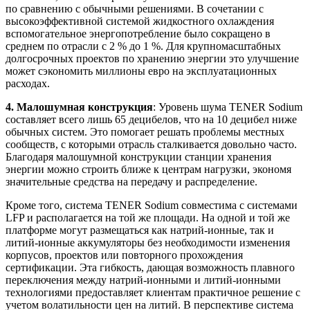
по сравнению с обычными решениями. В сочетании с
высокоэффективной системой жидкостного охлаждения
вспомогательное энергопотребление было сокращено в
среднем по отрасли с 2 % до 1 %. Для крупномасштабных
долгосрочных проектов по хранению энергии это улучшение
может сэкономить миллионы евро на эксплуатационных
расходах.
4. Малошумная конструкция
: Уровень шума TENER Sodium
составляет всего лишь 65 децибелов, что на 10 децибел ниже
обычных систем. Это помогает решать проблемы местных
сообществ, с которыми отрасль сталкивается довольно часто.
Благодаря малошумной конструкции станции хранения
энергии можно строить ближе к центрам нагрузки, экономя
значительные средства на передачу и распределение.
Кроме того, система TENER Sodium совместима с системами
LFP и располагается на той же площади. На одной и той же
платформе могут размещаться как натрий-ионные, так и
литий-ионные аккумуляторы без необходимости изменения
корпусов, проектов или повторного прохождения
сертификации. Эта гибкость, дающая возможность плавного
переключения между натрий-ионными и литий-ионными
технологиями предоставляет клиентам практичное решение с
учетом волатильности цен на литий. В перспективе система