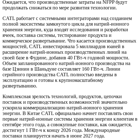
Ожидается, что производственные затраты на NFPP будут
продолжать снижаться по мере развития технологии.
CATL работает с системными интеграторами над созданием
полной экосистемы замкнутого цикла для натрий-ионного
хранения энергии, куда входят исследования и разработки
ячеек, поставка системы, тестирование продукта и
коммерческое развертывание. Что касается производственных
мощностей, CATL инвестировала 5 миллиардов юаней в
расширение натрий-ионных производственных линий на
своей базе в Фудине, добавив 40 ГВт-ч годовой мощности.
Объем запланированного натрий-ионного производства на
базе Цзинин в Шаньдуне составляет 160 ГВт-ч. Линии
серийного производства CATL полностью введены в
эксплуатацию и готовы к крупномасштабному
развертыванию.
Комплексная зрелость технологий, продуктов, цепочки
поставок и производственных возможностей значительно
ускорила коммерциализацию натрий-ионного хранения
энергии. В Китае CATL официально начнет поставлять свои
первые натрий-ионные системы хранения энергии клиентам в
сентябре этого года, а совокупные поставки, как ожидается,
достигнут 1 ГВт-ч к концу 2026 года. Международные
поставки планируется начать в июне 2027 года.