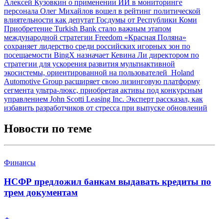
Алексей Кузовкин о применении ИИ в мониторинге
персонала
Олег Михайлов вошел в рейтинг политической
влиятельности как депутат Госдумы от Республики Коми
Приобретение Turkish Bank стало важным этапом
международной стратегии Freedom
«Красная Поляна»
сохраняет лидерство среди российских игорных зон по
посещаемости
BingX назначает Кевина Ли директором по
стратегии для ускорения развития мультиактивной
экосистемы, ориентированной на пользователей
Holand
Automotive Group расширяет свою лизинговую платформу
сегмента ультра-люкс, приобретая активы под конкурсным
управлением John Scotti Leasing Inc.
Эксперт рассказал, как
избавить разработчиков от стресса при выпуске обновлений
Новости по теме
Финансы
НСФР предложил банкам выдавать кредиты по
трем документам