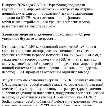
В апреле 2026 года CATL и HyperStrong подписали
крупнейший в мире коммерческий контракт на натрий-
ионный аккумулятор — трехлетний заказ на хранилище
энергии на 60 ГВт-ч, ознаменовавший официальное
вступление натрий-ионного хранения энергии в эпоху
развертывания в масштабе ГВт-ч.
Хранение энергии следующего поколения — Строя
уверенное будущее электросети
От новаторской LFP как основной химической технологи
хранения энергии до определения специальных ячеек
хранения энергии первого поколения на 280 А-ч и 314 А-ч, а
также ячейки второго поколения на 587 А-ч, а теперь и до
выпуска своей первой проверенной в реальном мире натрий-
ионной системы хранения энергии — каждый стандартный
переход CATL продвигал отрасль на один шаг вперед.
Запуск системы хранения энергии TENER Sodium компании
CATL знаменует собой новый этап, в котором литий и натрий
вместе образуют двойную основу инфраструктуры хранения
энергии следующего поколения, поддерживая энергетический
переход на десятилетия вперед. По мере того, как TENER
Sodium делает свой глобальный дебют и неуклонно движется
к массовым поставкам, CATL и ее глобальные партнеры