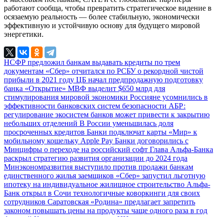
работают сообща, чтобы превратить стратегическое видение в
осязаемую реальность — более стабильную, экономически
эффективную и устойчивую основу для будущего мировой
энергетики.
НСФР предложил банкам выдавать кредиты по трем
документам
«Сбер» отчитался по РСБУ о рекордной чистой
прибыли в 2021 году
ЦБ начал предпродажную подготовку
банка «Открытие»
МВФ выделит $650 млрд для
стимулирования мировой экономики
Россияне усомнились в
эффективности банковских систем безопасности
АБР:
регулирование экосистем банков может привести к закрытию
небольших отделений
В России уменьшилась доля
просроченных кредитов
Банки подключат карты «Мир» к
мобильному кошельку Apple Pay
Банки договорились с
Минцифры о переходе на российский софт
Глава Альфа-Банка
раскрыл стратегию развития организации до 2024 года
Минэкономразвития выступило против продажи банкам
единственного жилья заемщиков
«Сбер» запустил льготную
ипотеку на индивидуальное жилищное строительство
Альфа-
Банк открыл в Сочи технологичные коворкинги для своих
сотрудников
Саратовская «Родина» предлагает запретить
законом повышать цены на продукты чаще одного раза в год