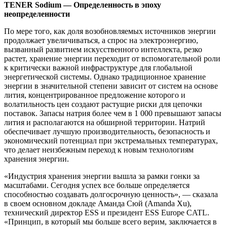
TENER Sodium — Определенность в эпоху
неопределенности
По мере того, как доля возобновляемых источников энергии
продолжает увеличиваться, а спрос на электроэнергию,
вызванный развитием искусственного интеллекта, резко
растет, хранение энергии переходит от вспомогательной роли
к критически важной инфраструктуре для глобальной
энергетической системы. Однако традиционное хранение
энергии в значительной степени зависит от систем на основе
лития, концентрированное предложение которого и
волатильность цен создают растущие риски для цепочки
поставок. Запасы натрия более чем в 1 000 превышают запасы
лития и располагаются на обширной территории. Натрий
обеспечивает лучшую производительность, безопасность и
экономический потенциал при экстремальных температурах,
что делает неизбежным переход к новым технологиям
хранения энергии.
«Индустрия хранения энергии вышла за рамки гонки за
масштабами. Сегодня успех все больше определяется
способностью создавать долгосрочную ценность», — сказала
в своем основном докладе Аманда Сюй (Amanda Xu),
технический директор ESS и президент ESS Europe CATL.
«Принцип, в который мы больше всего верим, заключается в