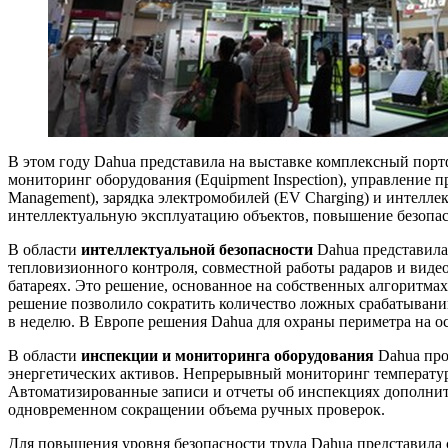
В этом году Dahua представила на выставке комплексный портфе
мониторинг оборудования (Equipment Inspection), управлени
Management), зарядка электромобилей (EV Charging) и интелле
интеллектуальную эксплуатацию объектов, повышение безопас
В области
интеллектуальной безопасности
Dahua представила
тепловизионного контроля, совместной работы радаров и виде
батареях. Это решение, основанное на собственных алгоритма
решение позволило сократить количество ложных срабатываний
в неделю. В Европе решения Dahua для охраны периметра на 
В области
инспекции и мониторинга оборудования
Dahua про
энергетических активов. Непрерывный мониторинг температур
Автоматизированные записи и отчеты об инспекциях дополни
одновременном сокращении объема ручных проверок.
Для повышения уровня безопасности труда Dahua представила