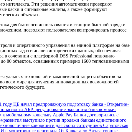
ого интеллекта. Эти решения автоматически проверяют
ные каски и сигнальные жилеты, а также формируют
тических объектах.
 тока для бытового использования и станции быстрой зарядки
иложением, позволяют пользователям контролировать процесс
роля и оперативного управления на единой платформе на базе
ционных задач и анализ исторических данных, обеспечивая
а в сочетании с платформой DSS Professional позволило
 до 80 объектов, оснащенных примерно 1600 тепловизионными
лектуальных технологий и комплексной защиты объектов на
 во всем мире для изучения инновационных возможностей
гетического будущего.
1 году
ЦБ начал предпродажную подготовку банка «Открытие»
езопасности
АБР: регулирование экосистем банков может
 к мобильному кошельку Apple Pay
Банки договорились с
мразвития выступило против продажи банкам единственного
технологичные коворкинги для своих сотрудников
Саратовская
ИИ в мониторинге персонала
От Кавказа до Алтая: горные