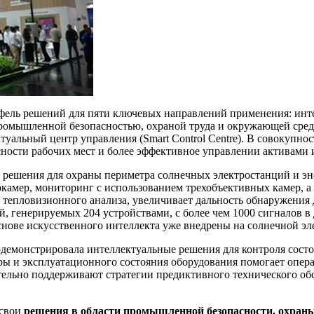
ль решений для пяти ключевых направлений применения: интеллек
е промышленной безопасностью, охраной труда и окружающей ср
ктуальный центр управления (Smart Control Centre). В совокупно
ности рабочих мест и более эффективное управлении активами 
 решения для охраны периметра солнечных электростанций и э
окамер, мониторинг с использованием трехобъективных камер, 
х тепловизионного анализа, увеличивает дальность обнаружения
, генерируемых 204 устройствами, с более чем 1000 сигналов в
основе искусственного интеллекта уже внедрены на солнечной 
демонстрировала интеллектуальные решения для контроля состо
ы и эксплуатационного состояния оборудования помогает опера
тельно поддерживают стратегии предиктивного технического об
 свои
решения в области промышленной безопасности, охраны