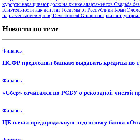
курорты наращивают долю на рынке апартаментов
Свадьба без
влиятельности как депутат Госдумы от Республики Коми
Элеме
парламентариев
Spring Development Group построит индустриал
Новости по теме
Финансы
НСФР предложил банкам выдавать кредиты по т
Финансы
«Сбер» отчитался по РСБУ о рекордной чистой п
Финансы
ЦБ начал предпродажную подготовку банка «От