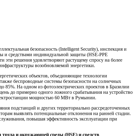
туальная безопасность (Intelligent Security), инспекция и
еды и средствами индивидуальной защиты (HSE-PPE
сти эти решения удовлетворяют растущему спросу на более
инфраструктуры возобновляемой энергетики.
нергетических объектов, объединяющие технологии
а также беспроводные системы безопасности на солнечных
 до 85%. На одном из фотоэлектрических проектов в Бразилии
 день до примерно одного ложного срабатывания на устройство
электростанции мощностью 60 МВт в Румынии.
яния подстанций и других территориально рассредоточенных
торам выявлять потенциальные отклонения на ранней стадии.
служивания, повышая эффективность эксплуатации при
 труда и окружающей среды (HSE) и средств