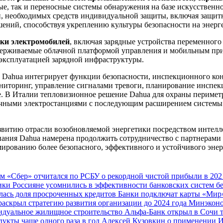
е, так и переносные системы обнаружения на базе искусственн
и, необходимых средств индивидуальной защиты, включая защит
ний, способствуя укреплению культуры безопасности на энерге
дки электромобилей
, включая зарядные устройства переменного
ддерживаемые облачной платформой управления и мобильным пр
ь эксплуатацией зарядной инфраструктуры.
Dahua интегрирует функции безопасности, инспекционного конт
ниторинг, управление сигналами тревоги, планирование инспек
е. В Италии тепловизионное решение Dahua для охраны периметр
ечными электростанциями с последующим расширением системы
азвитию отрасли возобновляемой энергетики посредством интел
ания Dahua намерена продолжить сотрудничество с партнерами
ированию более безопасного, эффективного и устойчивого энер
ам
«Сбер» отчитался по РСБУ о рекордной чистой прибыли в 202
мики
Россияне усомнились в эффективности банковских систем б
лась доля просроченных кредитов
Банки подключат карты «Мир»
раскрыл стратегию развития организации до 2024 года
Минэконо
видуальное жилищное строительство
Альфа-Банк открыл в Сочи 
дукты чаще одного раза в год
Алексей Кузовкин о применении 