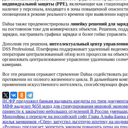
индивидуальной защиты (PPE)
, включающие как стационарны
наличие у персонала, входящего в зоны повышенной опасност
оповещения в режиме реального времени при выявлении наруше
Dahua также продемонстрировала
линейку решений для заря
на постоянном токе для коммерческих объектов. Решения, по
зарядки, настраивать графики зарядки и более гибко управлят
Дополняя эти решения,
интеллектуальный центр управления
DSS Professional. Платформа поддерживает удаленный видеомо
операторам централизованный обзор всех процессов на объект
организовать централизованное управление удаленными солн
камерами.
Все эти решения отражают стремление Dahua содействовать р
протяжении их полного жизненного цикла. В дальнейшем комп
применения искусственного интеллекта, способствующих форм
НСФР предложил банкам выдавать кредиты по трем документ
МВФ выделит $650 млрд для стимулирования мировой эконо
привести к закрытию небольших отделений
В России уменьши
Минцифры о переходе на российский софт
Глава Альфа-Банка 
жилья заемщиков
«Сбер» запустил льготную ипотеку на инди
«Родина» предлагает запретить законом повышать цены на про