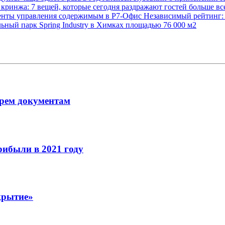
 кринжа: 7 вещей, которые сегодня раздражают гостей больше в
нты управления содержимым в Р7-Офис
Независимый рейтинг: 
ьный парк Spring Industry в Химках площадью 76 000 м2
рем документам
рибыли в 2021 году
крытие»