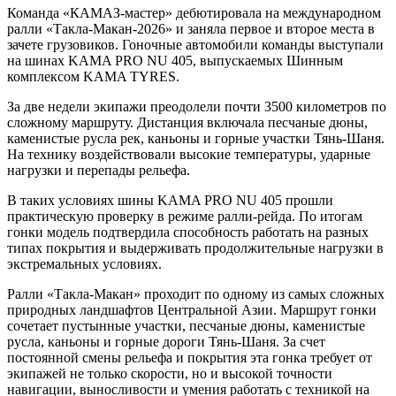
Команда «КАМАЗ-мастер» дебютировала на международном
ралли «Такла-Макан-2026» и заняла первое и второе места в
зачете грузовиков. Гоночные автомобили команды выступали
на шинах KAMA PRO NU 405, выпускаемых Шинным
комплексом KAMA TYRES.
За две недели экипажи преодолели почти 3500 километров по
сложному маршруту. Дистанция включала песчаные дюны,
каменистые русла рек, каньоны и горные участки Тянь-Шаня.
На технику воздействовали высокие температуры, ударные
нагрузки и перепады рельефа.
В таких условиях шины KAMA PRO NU 405 прошли
практическую проверку в режиме ралли-рейда. По итогам
гонки модель подтвердила способность работать на разных
типах покрытия и выдерживать продолжительные нагрузки в
экстремальных условиях.
Ралли «Такла-Макан» проходит по одному из самых сложных
природных ландшафтов Центральной Азии. Маршрут гонки
сочетает пустынные участки, песчаные дюны, каменистые
русла, каньоны и горные дороги Тянь-Шаня. За счет
постоянной смены рельефа и покрытия эта гонка требует от
экипажей не только скорости, но и высокой точности
навигации, выносливости и умения работать с техникой на