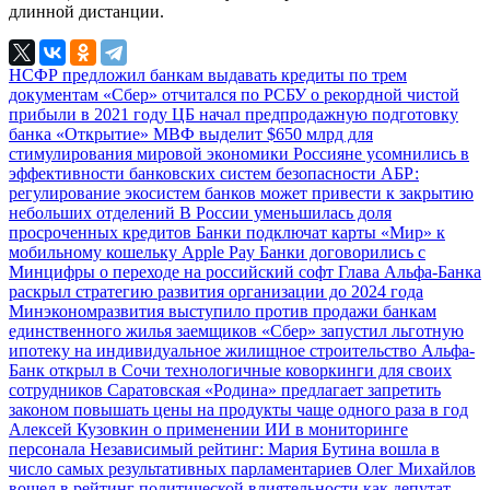
длинной дистанции.
НСФР предложил банкам выдавать кредиты по трем
документам
«Сбер» отчитался по РСБУ о рекордной чистой
прибыли в 2021 году
ЦБ начал предпродажную подготовку
банка «Открытие»
МВФ выделит $650 млрд для
стимулирования мировой экономики
Россияне усомнились в
эффективности банковских систем безопасности
АБР:
регулирование экосистем банков может привести к закрытию
небольших отделений
В России уменьшилась доля
просроченных кредитов
Банки подключат карты «Мир» к
мобильному кошельку Apple Pay
Банки договорились с
Минцифры о переходе на российский софт
Глава Альфа-Банка
раскрыл стратегию развития организации до 2024 года
Минэкономразвития выступило против продажи банкам
единственного жилья заемщиков
«Сбер» запустил льготную
ипотеку на индивидуальное жилищное строительство
Альфа-
Банк открыл в Сочи технологичные коворкинги для своих
сотрудников
Саратовская «Родина» предлагает запретить
законом повышать цены на продукты чаще одного раза в год
Алексей Кузовкин о применении ИИ в мониторинге
персонала
Независимый рейтинг: Мария Бутина вошла в
число самых результативных парламентариев
Олег Михайлов
вошел в рейтинг политической влиятельности как депутат