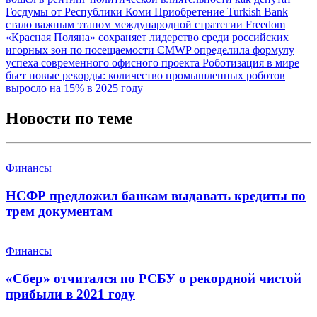
Госдумы от Республики Коми
Приобретение Turkish Bank
стало важным этапом международной стратегии Freedom
«Красная Поляна» сохраняет лидерство среди российских
игорных зон по посещаемости
CMWP определила формулу
успеха современного офисного проекта
Роботизация в мире
бьет новые рекорды: количество промышленных роботов
выросло на 15% в 2025 году
Новости по теме
Финансы
НСФР предложил банкам выдавать кредиты по
трем документам
Финансы
«Сбер» отчитался по РСБУ о рекордной чистой
прибыли в 2021 году