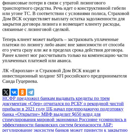
финансовые потери в связи с утратой лизингового
транспортного средства. Речь идет о конструктивной гибели
или угоне ТС. В соответствии с условиями полиса, Страховой
Дом ВСК осуществляет выплату остатка задолженности для
закрытия договора лизинга и возмещает клиенту расходы,
связанные с лизинговой сделкой.
Теперь клиент может выбрать – застраховать уплаченные
платежи по лизингу либо аванс вне зависимости от способа
его учета сразу или же в пределах срока действия договора.
Ранее клиент мог рассчитывать только на компенсацию части
уплаченных платежей или аванса.
ЛК «Европлан» и Страховой Дом ВСК входят в
инвестиционный холдинг SFI российского предпринимателя
Саида Гуцериева.
НСФР предложил банкам выдавать кредиты по трем
документам
«Сбер» отчитался по РСБУ о рекордной чистой
прибыли в 2021 году
ЦБ начал предпродажную подготовку
банка «Открытие»
МВФ выделит $650 млрд для
стимулирования мировой экономики
Россияне усомнились в
эффективности банковских систем безопасности
АБР:
регулирование экосистем банков может привести к закрытию