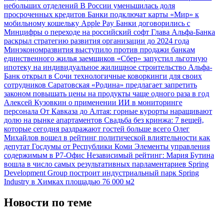
небольших отделений
В России уменьшилась доля
просроченных кредитов
Банки подключат карты «Мир» к
мобильному кошельку Apple Pay
Банки договорились с
Минцифры о переходе на российский софт
Глава Альфа-Банка
раскрыл стратегию развития организации до 2024 года
Минэкономразвития выступило против продажи банкам
единственного жилья заемщиков
«Сбер» запустил льготную
ипотеку на индивидуальное жилищное строительство
Альфа-
Банк открыл в Сочи технологичные коворкинги для своих
сотрудников
Саратовская «Родина» предлагает запретить
законом повышать цены на продукты чаще одного раза в год
Алексей Кузовкин о применении ИИ в мониторинге
персонала
От Кавказа до Алтая: горные курорты наращивают
долю на рынке апартаментов
Свадьба без кринжа: 7 вещей,
которые сегодня раздражают гостей больше всего
Олег
Михайлов вошел в рейтинг политической влиятельности как
депутат Госдумы от Республики Коми
Элементы управления
содержимым в Р7-Офис
Независимый рейтинг: Мария Бутина
вошла в число самых результативных парламентариев
Spring
Development Group построит индустриальный парк Spring
Industry в Химках площадью 76 000 м2
Новости по теме