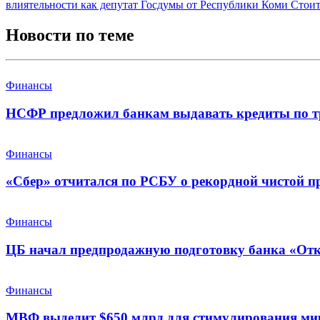
влиятельности как депутат Госдумы от Республики Коми
Стоит
Новости по теме
Финансы
НСФР предложил банкам выдавать кредиты по т
Финансы
«Сбер» отчитался по РСБУ о рекордной чистой п
Финансы
ЦБ начал предпродажную подготовку банка «От
Финансы
МВФ выделит $650 млрд для стимулирования ми