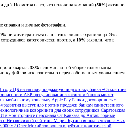
др.). Несмотря на то, что половина компаний (
50%
) активно
ие справки и личные фотографии.
29%
не хотят тратиться на платные личные хранилища. Это
сотрудников категорически против, а
18%
заявили, что в
яц или квартал.
38%
вспоминают об уборке только когда
чистку файлов исключительно перед собственным увольнением.
1 году
ЦБ начал предпродажную подготовку банка «Открытие»
езопасности
АБР: регулирование экосистем банков может
 к мобильному кошельку Apple Pay
Банки договорились с
мразвития выступило против продажи банкам единственного
технологичные коворкинги для своих сотрудников
Саратовская
ИИ в мониторинге персонала
От Кавказа до Алтая: горные
сего
Независимый рейтинг: Мария Бутина вошла в число самых
6 000 м2
Олег Михайлов вошел в рейтинг политической