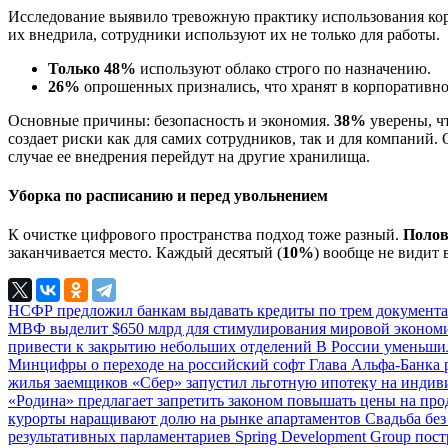
Исследование выявило тревожную практику использования корпо
их внедрила, сотрудники используют их не только для работы.
Только 48%
используют облако строго по назначению.
26%
опрошенных признались, что хранят в корпоративно
Основные причины: безопасность и экономия.
38%
уверены, ч
создает риски как для самих сотрудников, так и для компаний
случае ее внедрения перейдут на другие хранилища.
Уборка по расписанию и перед увольнением
К очистке цифрового пространства подход тоже разный.
Полов
заканчивается место. Каждый десятый (
10%
) вообще не видит 
НСФР предложил банкам выдавать кредиты по трем документ
МВФ выделит $650 млрд для стимулирования мировой эконо
привести к закрытию небольших отделений
В России уменьши
Минцифры о переходе на российский софт
Глава Альфа-Банка 
жилья заемщиков
«Сбер» запустил льготную ипотеку на инди
«Родина» предлагает запретить законом повышать цены на про
курорты наращивают долю на рынке апартаментов
Свадьба без
результативных парламентариев
Spring Development Group пос