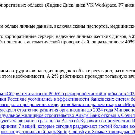
ративных облаков (Яндекс.Диск, диск VK Workspace, Р7 диск и 
м облаке личные данные, включая сканы паспортов, медицинск
то корпоративные серверы надежнее личных жестких дисков, а
. Отношение к автоматической проверке файлов разделилось:
40%
ина
сотрудников наводит порядок в облаке регулярно, раз в мес
в этом необходимости. А
2%
работников проводят тотальную за
ам
«Сбер» отчитался по РСБУ о рекордной чистой прибыли в 202
мики
Россияне усомнились в эффективности банковских систем б
лась доля просроченных кредитов
Банки подключат карты «Мир»
раскрыл стратегию развития организации до 2024 года
Минэконо
видуальное жилищное строительство
Альфа-Банк открыл в Сочи 
дукты чаще одного раза в год
Алексей Кузовкин о применении 
 кринжа: 7 вещей, которые сегодня раздражают гостей больше в
троит индустриальный парк Spring Industry в Химках площадью 7