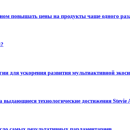
оном повышать цены на продукты чаще одного раза
и?
егии для ускорения развития мультиактивной экос
 выдающиеся технологические достижения Stevie Aw
сло самых результативных парламентариев