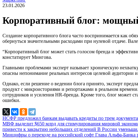
23.01.2026
Корпоративный блог: мощный 
Создание корпоративного блога часто воспринимается как обяз
обернуться значительными расходами при нулевой отдаче. Вале
“Корпоративный блог может стать голосом бренда и эффективн
констатирует Мингова.
Главными проблемами эксперт называет хроническую нехватку 
опасны непонимание реальных интересов целевой аудитории и 
Однако, если решение о ведении блога принято, эксперт пред
продукт с микроисториями и репортажами в реальном времени.
сотрудников и усиления HR-бренда. Кроме того, блог может ст
ошибки.
НСФР предложил банкам выдавать кредиты по трем документ
МВФ выделит $650 млрд для стимулирования мировой эконо
привести к закрытию небольших отделений
В России уменьши
Минцифры о переходе на российский софт
Глава Альфа-Банка 