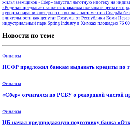
жилья заемщиков
«Сбер» запустил льготную ипотеку на инди
«Родина» предлагает запретить законом повышать цены на про
курорты наращивают долю на рынке апартаментов
Свадьба без
влиятельности как депутат Госдумы от Республики Коми
Незав
индустриальный парк Spring Industry в Химках площадью 76 0
Новости по теме
Финансы
НСФР предложил банкам выдавать кредиты по т
Финансы
«Сбер» отчитался по РСБУ о рекордной чистой п
Финансы
ЦБ начал предпродажную подготовку банка «От