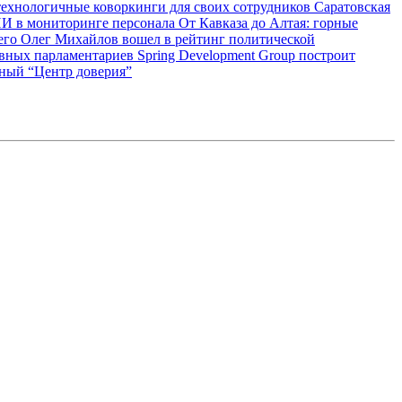
технологичные коворкинги для своих сотрудников
Саратовская
ИИ в мониторинге персонала
От Кавказа до Алтая: горные
сего
Олег Михайлов вошел в рейтинг политической
ивных парламентариев
Spring Development Group построит
нный “Центр доверия”