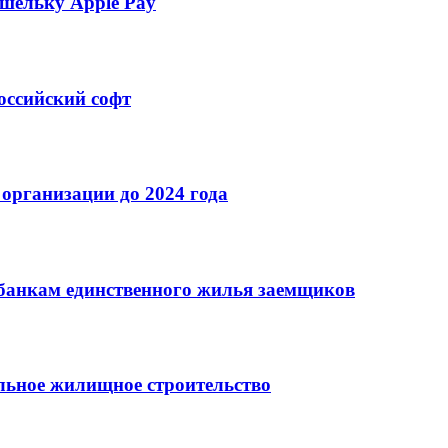
шельку Apple Pay
оссийский софт
организации до 2024 года
банкам единственного жилья заемщиков
льное жилищное строительство