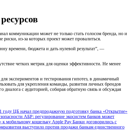
 ресурсов
анал коммуникации может не только стать голосом бренда, но и
 риски, из-за которых проект может провалиться.
ну времени, бюджета и дать нулевой результат”, —
тствие четких метрик для оценки эффективности. Не менее
 для экспериментов и тестирования гипотез, в динамичный
льзовать для укрепления команды, развития личных брендов
о диалога с аудиторией, собирая обратную связь и обсуждая
1 году
ЦБ начал предпродажную подготовку банка «Открытие»
езопасности
АБР: регулирование экосистем банков может
 к мобильному кошельку Apple Pay
Банки договорились с
мразвития выступило против продажи банкам единственного