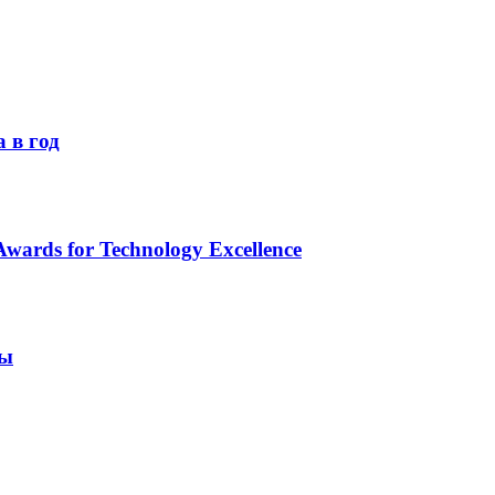
 в год
ards for Technology Excellence
ры