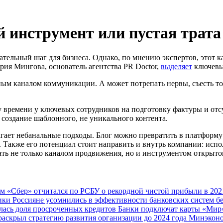
инструмент или пустая трата
ательный шаг для бизнеса. Однако, по мнению экспертов, этот к
рия Мингова, основатель агентства PR Doctor,
выделяет
ключевые
ым каналом коммуникации. А может потрепать нервы, съесть тон
времени у ключевых сотрудников на подготовку фактуры и отсу
создание шаблонного, не уникального контента.
лагает небанальные подходы. Блог можно превратить в платформу
 Также его потенциал стоит направить и внутрь компании: испо
ать не только каналом продвижения, но и инструментом открытог
ам
«Сбер» отчитался по РСБУ о рекордной чистой прибыли в 202
мики
Россияне усомнились в эффективности банковских систем б
лась доля просроченных кредитов
Банки подключат карты «Мир»
раскрыл стратегию развития организации до 2024 года
Минэконо