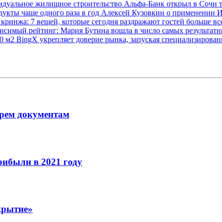
видуальное жилищное строительство
Альфа-Банк открыл в Сочи 
дукты чаще одного раза в год
Алексей Кузовкин о применении 
 кринжа: 7 вещей, которые сегодня раздражают гостей больше в
исимый рейтинг: Мария Бутина вошла в число самых результат
00 м2
BingX укрепляет доверие рынка, запуская специализирова
рем документам
рибыли в 2021 году
крытие»