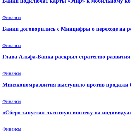
Банки подключат карты «Мир» к мобильному ко
Финансы
Банки договорились с Минцифры о переходе на р
Финансы
Глава Альфа-Банка раскрыл стратегию развития 
Финансы
Минэкономразвития выступило против продажи 
Финансы
«Сбер» запустил льготную ипотеку на индивидуа
Финансы