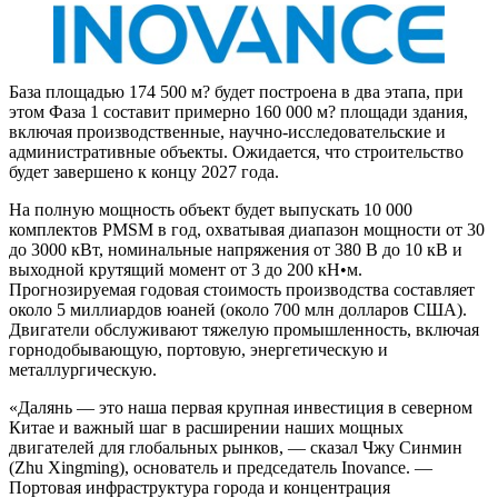
База площадью 174 500 м? будет построена в два этапа, при
этом Фаза 1 составит примерно 160 000 м? площади здания,
включая производственные, научно-исследовательские и
административные объекты. Ожидается, что строительство
будет завершено к концу 2027 года.
На полную мощность объект будет выпускать 10 000
комплектов PMSM в год, охватывая диапазон мощности от 30
до 3000 кВт, номинальные напряжения от 380 В до 10 кВ и
выходной крутящий момент от 3 до 200 кН•м.
Прогнозируемая годовая стоимость производства составляет
около 5 миллиардов юаней (около 700 млн долларов США).
Двигатели обслуживают тяжелую промышленность, включая
горнодобывающую, портовую, энергетическую и
металлургическую.
«Далянь — это наша первая крупная инвестиция в северном
Китае и важный шаг в расширении наших мощных
двигателей для глобальных рынков, — сказал Чжу Синмин
(Zhu Xingming), основатель и председатель Inovance. —
Портовая инфраструктура города и концентрация