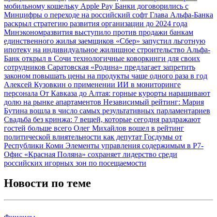
мобильному кошельку Apple Pay
Банки договорились с
Минцифры о переходе на российский софт
Глава Альфа-Банка
раскрыл стратегию развития организации до 2024 года
Минэкономразвития выступило против продажи банкам
единственного жилья заемщиков
«Сбер» запустил льготную
ипотеку на индивидуальное жилищное строительство
Альфа-
Банк открыл в Сочи технологичные коворкинги для своих
сотрудников
Саратовская «Родина» предлагает запретить
законом повышать цены на продукты чаще одного раза в год
Алексей Кузовкин о применении ИИ в мониторинге
персонала
От Кавказа до Алтая: горные курорты наращивают
долю на рынке апартаментов
Независимый рейтинг: Мария
Бутина вошла в число самых результативных парламентариев
Свадьба без кринжа: 7 вещей, которые сегодня раздражают
гостей больше всего
Олег Михайлов вошел в рейтинг
политической влиятельности как депутат Госдумы от
Республики Коми
Элементы управления содержимым в Р7-
Офис
«Красная Поляна» сохраняет лидерство среди
российских игорных зон по посещаемости
Новости по теме