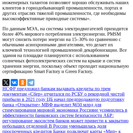
инженерных талантов позволяют хорошо обслуживать наших
клиентов в горнодобывающей промышленности, портах и
других отраслях тяжелой промышленности, где необходимы
высокоэффективные приводные системы».
По данным МЭА, на системы электродвигателей приходится
более 40% мирового потребления электроэнергии. PMSM
могут снизить потери энергии на 15–30% по сравнению с
обычными асинхронными двигателями, что делает их
ключевой технологией промышленной декарбонизации. Все
здания на площадке планируются с использованием
солнечных фотоэлектрических систем на крыше и систем
хранения энергии, поскольку объект проходит национальную
сертификацию Smart Factory и Green Factory.
НСФР предложил банкам выдавать кредиты по трем
документам
«Сбер» отчитался по РСБУ о рекордной чистой
прибыли в 2021 году
ЦБ начал предпродажную подготовку
банка «Открытие»
МВФ выделит $650 млрд для
стимулирования мировой экономики
Россияне усомнились в
эффективности банковских систем безопасности
АБР:
регулирование экосистем банков может привести к закрытию
небольших отделений
В России уменьшилась доля
просроченных кредитов
Банки подключат карты «Мир» к