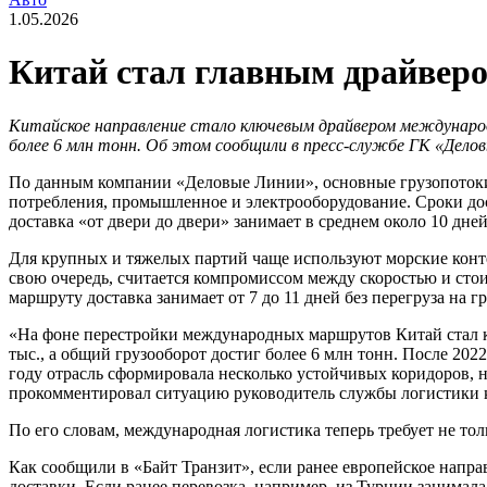
1.05.2026
Китай стал главным драйверо
Китайское направление стало ключевым драйвером международ
более 6 млн тонн. Об этом сообщили в пресс-службе ГК «Дело
По данным компании «Деловые Линии», основные грузопотоки и
потребления, промышленное и электрооборудование. Сроки дост
доставка «от двери до двери» занимает в среднем около 10 дней
Для крупных и тяжелых партий чаще используют морские конте
свою очередь, считается компромиссом между скоростью и стои
маршруту доставка занимает от 7 до 11 дней без перегруза на г
«На фоне перестройки международных маршрутов Китай стал к
тыс., а общий грузооборот достиг более 6 млн тонн. После 20
году отрасль сформировала несколько устойчивых коридоров,
прокомментировал ситуацию руководитель службы логистики 
По его словам, международная логистика теперь требует не то
Как сообщили в «Байт Транзит», если ранее европейское напра
доставки. Если ранее перевозка, например, из Турции занимала