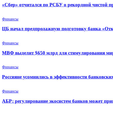
«Сбер» отчитался по РСБУ о рекордной чистой п
Финансы
ЦБ начал предпродажную подготовку банка «От
Финансы
МВФ выделит $650 млрд для стимулирования ми
Финансы
Россияне усомнились в эффективности банковских
Финансы
АБР: регулирование экосистем банков может при