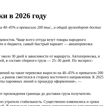
и в 2026 году
а 40–45% и превысило 200 тыс., а общий грузооборот достиг
ивосток. Чаще всего оттуда везут товары народного
сти и бюджета, самый быстрый вариант — авиаперевозка:
около 30 дней в зависимости от маршрута. Автоперевозка, в
й, в составе сборного груза — 25–30 дней. По экспресс-
ений на такие перевозки выросло на 40–45% и превысило 200
, а рынок сместился в сторону восточного направления. К 2025
аботы паромных линий и процедур оформления», —
от прохождения границы до доставки груза получателю.
оно утратило стабильность. Существенно изменились и сроки
дней. В отдельных случаях сроки дополнительно варьируются из-