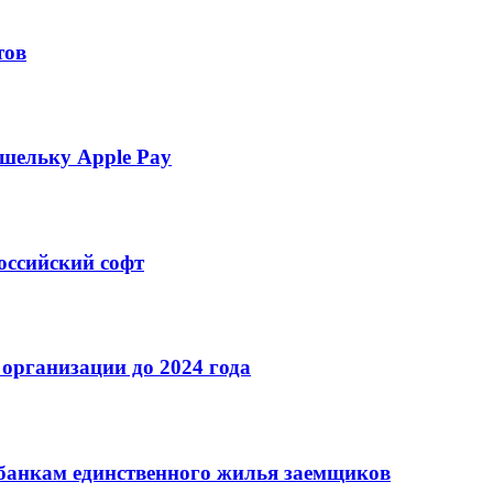
тов
шельку Apple Pay
оссийский софт
организации до 2024 года
банкам единственного жилья заемщиков