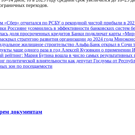
пограничных переходов.
ам
«Сбер» отчитался по РСБУ о рекордной чистой прибыли в 202
мики
Россияне усомнились в эффективности банковских систем б
лась доля просроченных кредитов
Банки подключат карты «Мир»
раскрыл стратегию развития организации до 2024 года
Минэконо
видуальное жилищное строительство
Альфа-Банк открыл в Сочи 
дукты чаще одного раза в год
Алексей Кузовкин о применении 
й рейтинг: Мария Бутина вошла в число самых результативных
нг политической влиятельности как депутат Госдумы от Респу
ных зон по посещаемости
рем документам