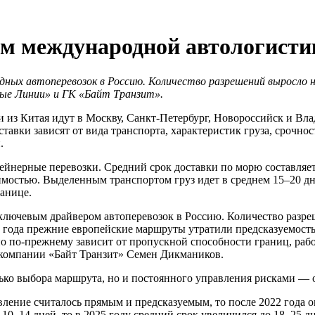
м международной автологистик
ных автоперевозок в Россию. Количество разрешений выросло н
вые Линии» и ГК «Байт Транзит».
з Китая идут в Москву, Санкт-Петербург, Новороссийск и Влад
авки зависят от вида транспорта, характеристик груза, срочно
.
йнерные перевозки. Средний срок доставки по морю составляет 
мостью. Выделенным транспортом груз идет в среднем 15–20 дне
ранице.
лючевым драйвером автоперевозок в Россию. Количество разреш
22 года прежние европейские маршруты утратили предсказуемость
 но по-прежнему зависит от пропускной способности границ, р
компании «Байт Транзит» Семен Дикмаников.
лько выбора маршрута, но и постоянного управления рисками — 
вление считалось прямым и предсказуемым, то после 2022 года 
 10–14 дней, то в 2025 году средний срок увеличился до 18–25 