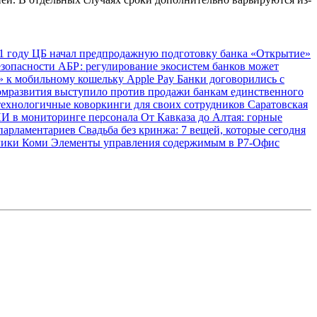
1 году
ЦБ начал предпродажную подготовку банка «Открытие»
езопасности
АБР: регулирование экосистем банков может
 к мобильному кошельку Apple Pay
Банки договорились с
мразвития выступило против продажи банкам единственного
технологичные коворкинги для своих сотрудников
Саратовская
ИИ в мониторинге персонала
От Кавказа до Алтая: горные
 парламентариев
Свадьба без кринжа: 7 вещей, которые сегодня
блики Коми
Элементы управления содержимым в Р7-Офис