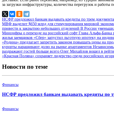
за загрузки инфраструктуры, количества перегрузок и работы 
НСФР предложил банкам выдавать кредиты по трем документ
МВФ выделит $650 млрд для стимулирования мировой эконо
привести к закрытию небольших отделений
В России уменьши
Минцифры о переходе на российский софт
Глава Альфа-Банка 
жилья заемщиков
«Сбер» запустил льготную ипотеку на инди
«Родина» предлагает запретить законом повышать цены на про
курорты наращивают долю на рынке апартаментов
Независимы
раздражают гостей больше всего
Олег Михайлов вошел в рейти
«Красная Поляна» сохраняет лидерство среди российских игор
Новости по теме
Финансы
НСФР предложил банкам выдавать кредиты по т
Финансы