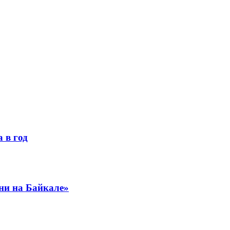
 в год
ни на Байкале»